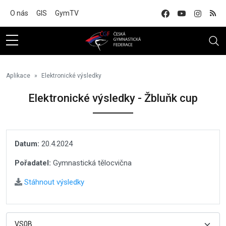
Na hlavní obsah
O nás
GIS
GymTV
Aplikace
Elektronické výsledky
Elektronické výsledky - Žbluňk cup
Datum:
20.4.2024
Pořadatel:
Gymnastická tělocvična
Stáhnout výsledky