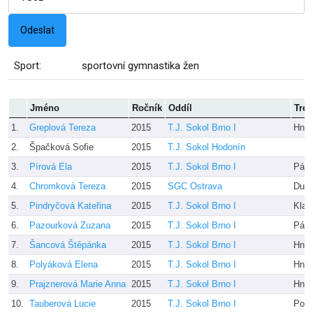
Sport:
sportovní gymnastika žen
Jméno
Ročník
Oddíl
Tren
1.
Greplová Tereza
2015
T.J. Sokol Brno I
Hnil
2.
Špačková Sofie
2015
T.J. Sokol Hodonín
3.
Pírová Ela
2015
T.J. Sokol Brno I
Pánk
4.
Chromková Tereza
2015
SGC Ostrava
Dudo
5.
Pindryčová Kateřina
2015
T.J. Sokol Brno I
Klak
6.
Pazourková Zuzana
2015
T.J. Sokol Brno I
Pánk
7.
Šancová Štěpánka
2015
T.J. Sokol Brno I
Hnil
8.
Polyáková Elena
2015
T.J. Sokol Brno I
Hnil
9.
Prajznerová Marie Anna
2015
T.J. Sokol Brno I
Hnil
10.
Tauberová Lucie
2015
T.J. Sokol Brno I
Polí