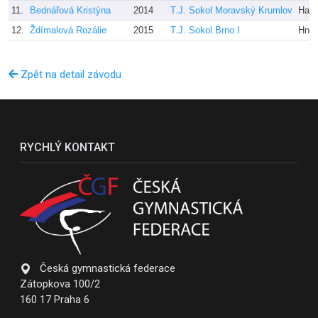
11.
Bednářová Kristýna
2014
T.J. Sokol Moravský Krumlov
Ham
12.
Ždímalová Rozálie
2015
T.J. Sokol Brno I
Hnil
Zpět na detail závodu
RYCHLÝ KONTAKT
Česká gymnastická federace
Zátopkova 100/2
160 17 Praha 6