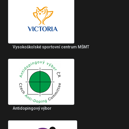
Vysokoškolské sportovní centrum MŠMT
Antidopingový výbor