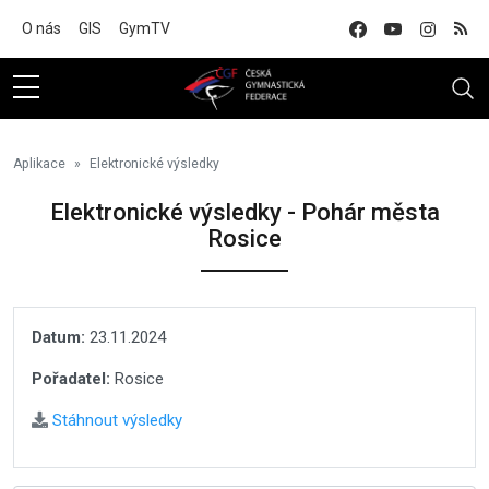
Na hlavní obsah
O nás
GIS
GymTV
Aplikace
Elektronické výsledky
Elektronické výsledky - Pohár města
Rosice
Datum:
23.11.2024
Pořadatel:
Rosice
Stáhnout výsledky