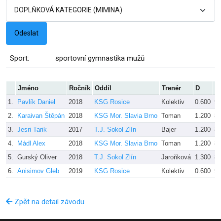
Sport:
sportovní gymnastika mužů
Jméno
Ročník
Oddíl
Trenér
D
E
1.
Pavlík Daniel
2018
KSG Rosice
Kolektiv
0.600
9.
2.
Karaivan Štěpán
2018
KSG Mor. Slavia Brno
Toman
1.200
8.
3.
Jesri Tarik
2017
T.J. Sokol Zlín
Bajer
1.200
8.
4.
Mádl Alex
2018
KSG Mor. Slavia Brno
Toman
1.200
8.
5.
Gurský Oliver
2018
T.J. Sokol Zlín
Jaroňková
1.300
8.
6.
Anisimov Gleb
2019
KSG Rosice
Kolektiv
0.600
9.
Zpět na detail závodu