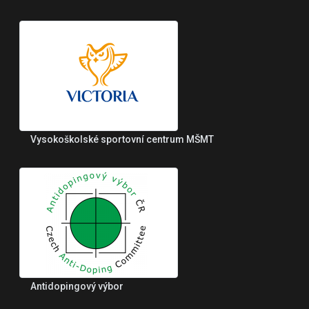
Vysokoškolské sportovní centrum MŠMT
Antidopingový výbor