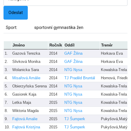
Sport:
sportovní gymnastika žen
Jméno
Ročník
Oddíl
Trenér
1.
Gazová Terezka
2014
GAF Žilina
Horkava Eva
2.
Slivková Monika
2014
GAF Žilina
Horkava Eva
3.
Wolanicka Sara
2014
NTG Nysa
Kowalska-Trela E
4.
Misařová Amálie
2014
TJ Praděd Bruntál
Hornová, Friedlov
5.
Obierzyňska Serena
2014
NTG Nysa
Kowalska-Trela E
6.
Gasiorek Kaja
2014
NTG Nysa
Kowalska-Trela E
7.
Letka Maja
2015
NTG Nysa
Kowalska-Trela E
8.
Wiktoria Magda
2015
NTG Nysa
Kowalska-Trela E
9.
Fajtová Amalie
2015
TJ Šumperk
Pukyšová,Matýs
10.
Fajtová Kristýna
2015
TJ Šumperk
Pukyšová,Matýs