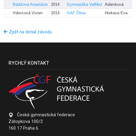
.
Balážová Anastázie
2014
Gymnastika ValMez
Adámková
.
Vdovcová Vivien
2014
GAF Žilina
Horkava Eva
Zpět na detail závodu
RYCHLÝ KONTAKT
Česká gymnastická federace
Zátopkova 100/2
160 17 Praha 6