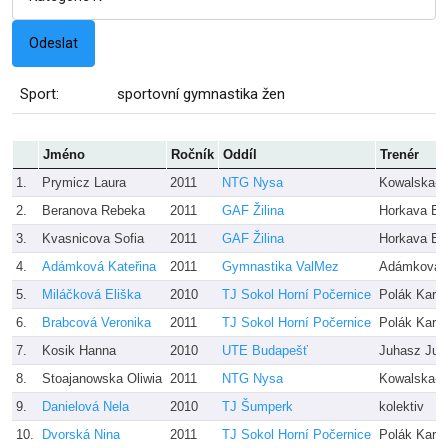
Sport:
sportovní gymnastika žen
Jméno
Ročník
Oddíl
Trenér
1.
Prymicz Laura
2011
NTG Nysa
Kowalska-Tr
2.
Beranova Rebeka
2011
GAF Žilina
Horkava Ev
3.
Kvasnicova Sofia
2011
GAF Žilina
Horkava Ev
4.
Adámková Kateřina
2011
Gymnastika ValMez
Adámková
5.
Miláčková Eliška
2010
TJ Sokol Horní Počernice
Polák Karel
6.
Brabcová Veronika
2011
TJ Sokol Horní Počernice
Polák Karel
7.
Kosik Hanna
2010
UTE Budapešť
Juhasz Judi
8.
Stoajanowska Oliwia
2011
NTG Nysa
Kowalska-Tr
9.
Danielová Nela
2010
TJ Šumperk
kolektiv
10.
Dvorská Nina
2011
TJ Sokol Horní Počernice
Polák Karel