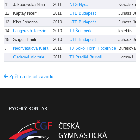
11.
Jakubowska Nina
2011
NTG Nysa
Kowalska-Tr
12.
Kaptay Noémi
2011
UTE Budapešť
Juhasz Judi
13.
Kiss Johanna
2010
UTE Budapešť
Juhasz Judi
14.
Langerová Terezie
2010
TJ Šumperk
kolektiv
15.
Szigeti Emili
2010
UTE Budapešť
Juhasz Judi
.
Nechvátalová Klára
2011
TJ Sokol Horní Počernice
Burešová, 
.
Gadeová Victorie
2011
TJ Praděd Bruntál
Hornová, Fr
Zpět na detail závodu
RYCHLÝ KONTAKT