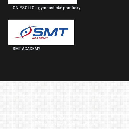
ONLYSOLLO - gymnastické pomůcky
SMT ACADEMY
© 2021 Česká gymnastická federace
Všechna práva vyhrazenaCopyright.