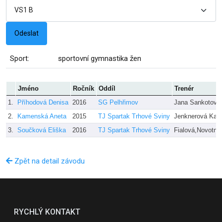
Sport:
sportovní gymnastika žen
Jméno
Ročník
Oddíl
Trenér
1.
Příhodová Denisa
2016
SG Pelhřimov
Jana Sankotová
2.
Kamenská Aneta
2015
TJ Spartak Trhové Sviny
Jenknerová Karo
3.
Součková Eliška
2016
TJ Spartak Trhové Sviny
Fialová,Novotný
Zpět na detail závodu
RYCHLÝ KONTAKT