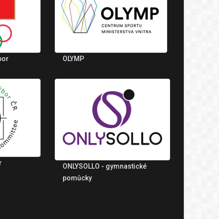
bor
OLYMP
r
ONLYSOLLO - gymnastické
pomůcky