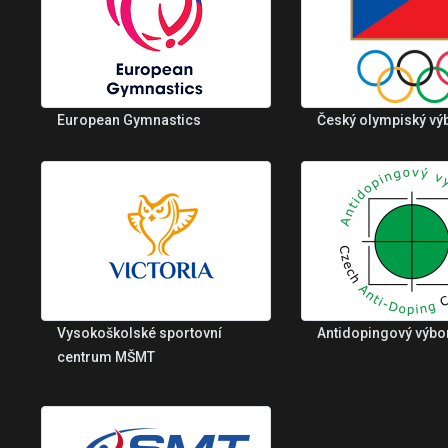
European Gymnastics
Český olympiský vý
Vysokoškolské sportovní
Antidopingový výbo
centrum MŠMT