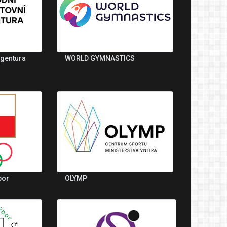
agentura
WORLD GYMNASTICS
bor
OLYMP