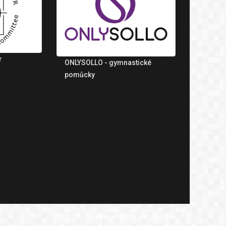
r
ONLYSOLLO - gymnastické
pomůcky
© 2021 Česká gymnastická federace