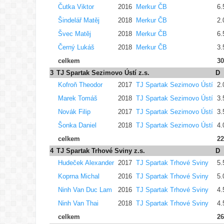
Čutka Viktor
2016
Merkur ČB
6.
Šindelář Matěj
2018
Merkur ČB
2.
Švec Matěj
2018
Merkur ČB
6.
Černý Lukáš
2018
Merkur ČB
3.
celkem
30
3
TJ Spartak Sezimovo Ústí z.s.
D
Kofroň Theodor
2017
TJ Spartak Sezimovo Ústí
2.
Marek Tomáš
2018
TJ Spartak Sezimovo Ústí
3.
Novák Filip
2017
TJ Spartak Sezimovo Ústí
3.
Šonka Daniel
2018
TJ Spartak Sezimovo Ústí
4.
celkem
22
4
TJ Spartak Trhové Sviny z.s.
D
Hudeček Alexander
2017
TJ Spartak Trhové Sviny
5.
Koprna Michal
2016
TJ Spartak Trhové Sviny
5.
Ninh Van Duc Lam
2016
TJ Spartak Trhové Sviny
4.
Ninh Van Thai
2018
TJ Spartak Trhové Sviny
4.
celkem
26