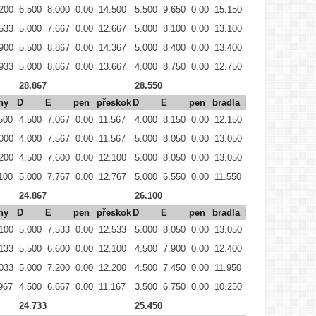
200
6.500
8.000
0.00
14.500
5.500
9.650
0.00
15.150
6.500
9.200
0.
533
5.000
7.667
0.00
12.667
5.000
8.100
0.00
13.100
4.000
8.067
0.
900
5.500
8.867
0.00
14.367
5.000
8.400
0.00
13.400
5.500
8.533
0.
933
5.000
8.667
0.00
13.667
4.000
8.750
0.00
12.750
5.000
7.933
0.
28.867
28.550
29.733
hy
D
E
pen
přeskok
D
E
pen
bradla
D
E
pe
500
4.500
7.067
0.00
11.567
4.000
8.150
0.00
12.150
3.000
8.067
0.
000
4.000
7.567
0.00
11.567
5.000
8.050
0.00
13.050
2.000
8.500
0.
200
4.500
7.600
0.00
12.100
5.000
8.050
0.00
13.050
5.500
9.000
0.
100
5.000
7.767
0.00
12.767
5.000
6.550
0.00
11.550
2.500
7.800
0.
24.867
26.100
25.567
hy
D
E
pen
přeskok
D
E
pen
bradla
D
E
pe
100
5.000
7.533
0.00
12.533
5.000
8.050
0.00
13.050
3.500
8.800
0.
133
5.500
6.600
0.00
12.100
4.500
7.900
0.00
12.400
3.500
8.067
0.
033
5.000
7.200
0.00
12.200
4.500
7.450
0.00
11.950
4.000
8.700
0.
967
4.500
6.667
0.00
11.167
3.500
6.750
0.00
10.250
2.500
7.833
0.
24.733
25.450
25.000