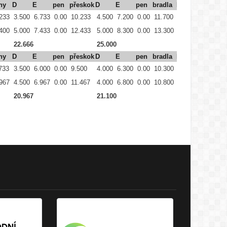
hy
D
E
pen
přeskok
D
E
pen
bradla
D
E
pe
233
3.500
6.733
0.00
10.233
4.500
7.200
0.00
11.700
3.000
8.233
0.
400
5.000
7.433
0.00
12.433
5.000
8.300
0.00
13.300
3.000
8.067
0.
22.666
25.000
22.300
hy
D
E
pen
přeskok
D
E
pen
bradla
D
E
pe
733
3.500
6.000
0.00
9.500
4.000
6.300
0.00
10.300
2.500
7.467
0.
967
4.500
6.967
0.00
11.467
4.000
6.800
0.00
10.800
3.000
6.967
0.
20.967
21.100
19.934