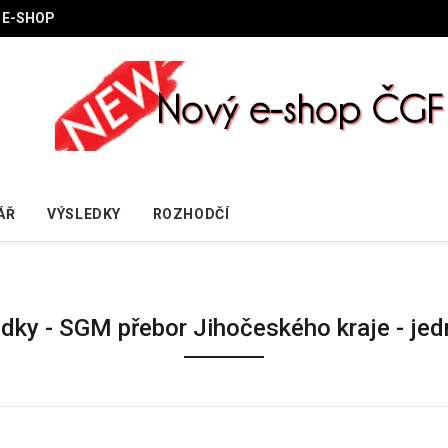
E-SHOP
ÁŘ
VÝSLEDKY
ROZHODČÍ
edky - SGM přebor Jihočeského kraje - jedn