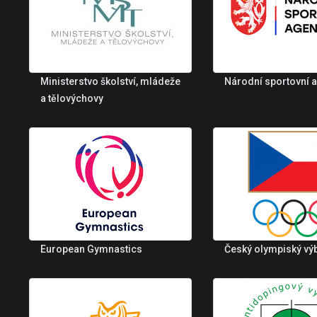
Ministerstvo školství, mládeže
Národní sportovní 
a tělovýchovy
European Gymnastics
Český olympiský vý