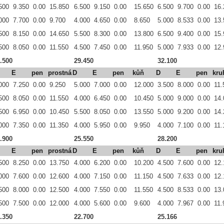
500
9.350
0.00
15.850
6.500
9.150
0.00
15.650
6.500
9.700
0.00
16.
000
7.700
0.00
9.700
4.000
4.650
0.00
8.650
5.000
8.533
0.00
13.
500
8.150
0.00
14.650
5.500
8.300
0.00
13.800
6.500
9.400
0.00
15.
500
8.050
0.00
11.550
4.500
7.450
0.00
11.950
5.000
7.933
0.00
12.
.500
29.450
32.100
E
pen
prostná
D
E
pen
kůň
D
E
pen
kru
000
7.250
0.00
9.250
5.000
7.000
0.00
12.000
3.500
8.000
0.00
11.
500
8.050
0.00
11.550
4.000
6.450
0.00
10.450
5.000
9.000
0.00
14.
500
6.950
0.00
10.450
5.500
8.050
0.00
13.550
5.000
9.200
0.00
14.
000
7.350
0.00
11.350
4.000
5.950
0.00
9.950
4.000
7.100
0.00
11.
.900
25.550
28.200
E
pen
prostná
D
E
pen
kůň
D
E
pen
kru
500
8.250
0.00
13.750
4.000
6.200
0.00
10.200
4.500
7.600
0.00
12.
000
7.600
0.00
12.600
4.000
7.150
0.00
11.150
4.500
7.633
0.00
12.
500
8.000
0.00
12.500
4.000
7.550
0.00
11.550
4.500
8.533
0.00
13.
500
7.500
0.00
12.000
4.000
5.600
0.00
9.600
4.000
7.967
0.00
11.
.350
22.700
25.166