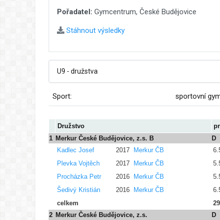
Pořadatel:
Gymcentrum, České Budějovice
Stáhnout výsledky
Sport:
sportovní gy
Družstvo
p
1
Merkur České Budějovice, z.s. B
D
Kadlec Josef
2017
Merkur ČB
6.
Plevka Vojtěch
2017
Merkur ČB
5.
Procházka Petr
2016
Merkur ČB
5.
Šedivý Kristián
2016
Merkur ČB
6.
celkem
29
2
Merkur České Budějovice, z.s.
D