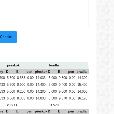
přeskok
bradla
hrazda
hy
D
E
pen
přeskok
D
E
pen
bradla
D
E
pe
700
5.500
8.533
0.00
14.033
5.000
9.300
0.00
14.300
5.500
9.167
0.
433
5.500
8.900
0.00
14.400
6.000
9.400
0.00
15.400
5.500
9.000
0.
333
5.000
9.200
0.00
14.200
5.000
9.000
0.00
14.000
5.500
9.033
0.
633
6.500
8.333
0.00
14.833
6.500
9.670
0.00
16.170
5.500
8.567
0.
29.233
31.570
29.200
hy
D
E
pen
přeskok
D
E
pen
bradla
D
E
pe