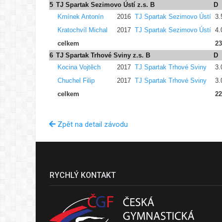
5
TJ Spartak Sezimovo Ústí z.s. B
D
Kmínek Antonín
2016
TJ Spartak Sezimovo Ústí
3.
Kratochvíl Michal
2017
TJ Spartak Sezimovo Ústí
4.
celkem
23
6
TJ Spartak Trhové Sviny z.s. B
D
Kocina Vojtěch
2017
TJ Spartak Trhové Sviny
3.
Chuchel Filip
2017
TJ Spartak Trhové Sviny
3.
celkem
22
Zpět na detail závodu
RYCHLÝ KONTAKT