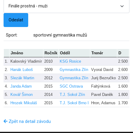
Sport:
sportovní gymnastika mužů
Jméno
Ročník
Oddíl
Trenér
D
E
1.
Kalovský Vladimír
2010
KSG Rosice
2.500
8
2.
Hanák Luboš
2009
Gymnastika Zlín
Vyoral David
2.600
8
3.
Slezák Martin
2012
Gymnastika Zlín
Jurij Bezručko
2.500
8
4.
Janda Adam
2015
SGC Ostrava
Faltýnková
1.600
8
5.
Kovář Šimon
2014
T.J. Sokol Zlín
Pavel Daněk
1.800
7
6.
Hrozek Mikuláš
2015
T.J. Sokol Brno I
Hron, Adamus
1.700
8
Zpět na detail závodu