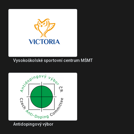
Vysokoškolské sportovní centrum MŠMT
Antidopingový výbor