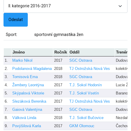
Sport:
sportovní gymnastika žen
Jméno
Ročník
Oddíl
Trenér
1.
Marko Nikol
2017
SGC Ostrava
Dudová,
2.
Podolanová Magdalena
2018
TJ Ostrožská Nová Ves
kolektiv 
3.
Tomisová Ema
2018
SGC Ostrava
Dudová,
4.
Žembery Leontýna
2017
T.J. Sokol Hodonín
Lucie Ž
5.
Skýpalová Viktorie
2017
T.J. Sokol Vsetín
Baranov
6.
Slezáková Berenika
2017
TJ Ostrožská Nová Ves
kolektiv 
7.
Gaiová Valentýna
2017
SGC Ostrava
Dudová,
8.
Válková Linda
2018
T.J. Sokol Bučovice
Nezdařilo
9.
Povýšilová Karla
2017
GKM Olomouc
Čechová