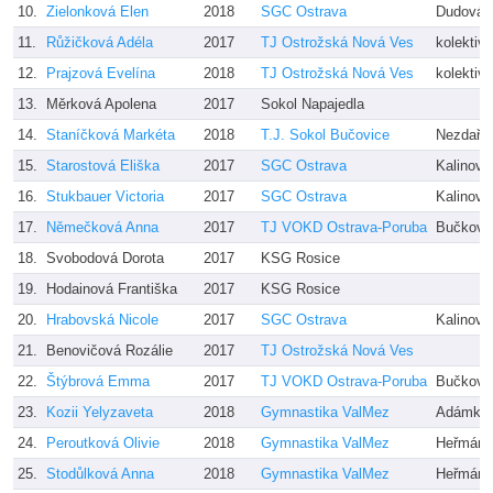
10.
Zielonková Elen
2018
SGC Ostrava
Dudová,
11.
Růžičková Adéla
2017
TJ Ostrožská Nová Ves
kolektiv 
12.
Prajzová Evelína
2018
TJ Ostrožská Nová Ves
kolektiv 
13.
Měrková Apolena
2017
Sokol Napajedla
14.
Staníčková Markéta
2018
T.J. Sokol Bučovice
Nezdařilo
15.
Starostová Eliška
2017
SGC Ostrava
Kalinová
16.
Stukbauer Victoria
2017
SGC Ostrava
Kalinová
17.
Němečková Anna
2017
TJ VOKD Ostrava-Poruba
Bučková
18.
Svobodová Dorota
2017
KSG Rosice
19.
Hodainová Františka
2017
KSG Rosice
20.
Hrabovská Nicole
2017
SGC Ostrava
Kalinová
21.
Benovičová Rozálie
2017
TJ Ostrožská Nová Ves
22.
Štýbrová Emma
2017
TJ VOKD Ostrava-Poruba
Bučková
23.
Kozii Yelyzaveta
2018
Gymnastika ValMez
Adámkov
24.
Peroutková Olivie
2018
Gymnastika ValMez
Heřmánk
25.
Stodůlková Anna
2018
Gymnastika ValMez
Heřmánk