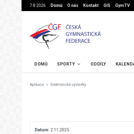
Na hlavní obsah
7.8.2026
Domů
O nás
Kontakt
GIS
GymTV
DOMŮ
SPORTY
ODDÍLY
KALEND
Aplikace
Elektronické výsledky
Datum:
2.11.2025