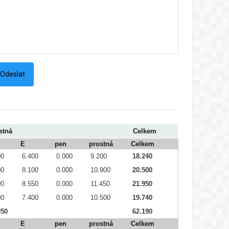
stná
Celkem
E
pen
prostná
Celkem
00
6.400
0.000
9.200
18.240
00
8.100
0.000
10.900
20.500
00
8.550
0.000
11.450
21.950
00
7.400
0.000
10.500
19.740
850
62.190
E
pen
prostná
Celkem