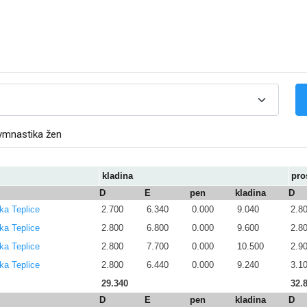
ymnastika žen
kladina
pro
D
E
pen
kladina
D
ka Teplice
2.700
6.340
0.000
9.040
2.8
ka Teplice
2.800
6.800
0.000
9.600
2.8
ka Teplice
2.800
7.700
0.000
10.500
2.9
ka Teplice
2.800
6.440
0.000
9.240
3.1
29.340
32.
D
E
pen
kladina
D