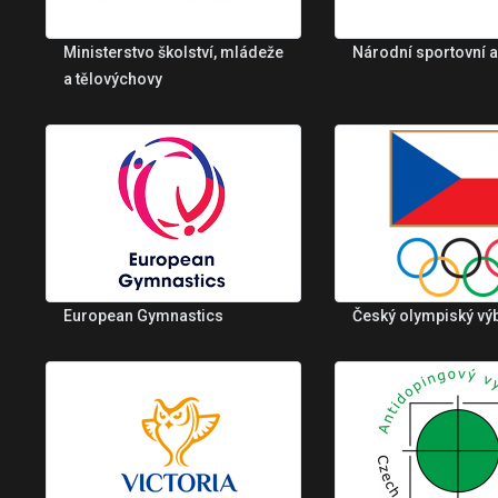
Ministerstvo školství, mládeže
Národní sportovní 
a tělovýchovy
European Gymnastics
Český olympiský vý