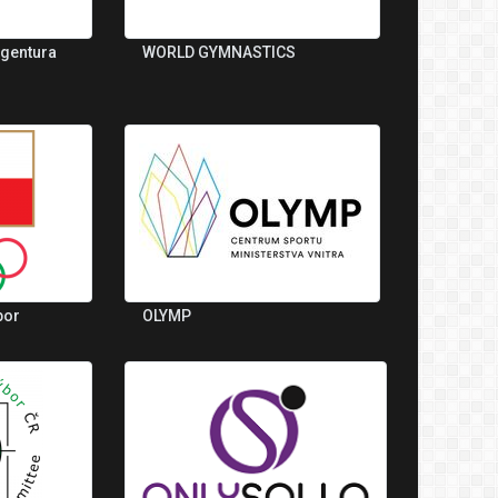
agentura
WORLD GYMNASTICS
bor
OLYMP