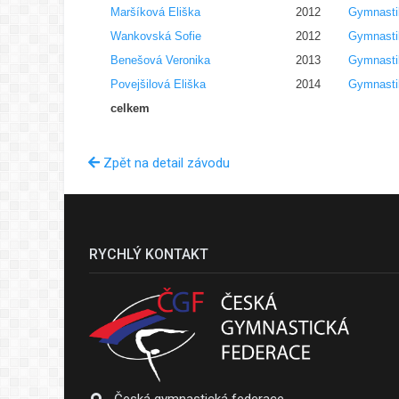
Maršíková Eliška
2012
Gymnasti
Wankovská Sofie
2012
Gymnasti
Benešová Veronika
2013
Gymnasti
Povejšilová Eliška
2014
Gymnasti
celkem
Zpět na detail závodu
RYCHLÝ KONTAKT
Česká gymnastická federace