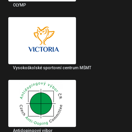
OLYMP
Vysokoškolské sportovní centrum MŠMT
Antidopingový výbor