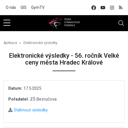
Na hlavní obsah
O nás
GIS
GymTV
Aplikace
Elektronické výsledky
Elektronické výsledky - 56. ročník Velké
ceny města Hradec Králové
Datum:
17.5.2025
Pořadatel:
ZŠ Bezručova
Stáhnout výsledky