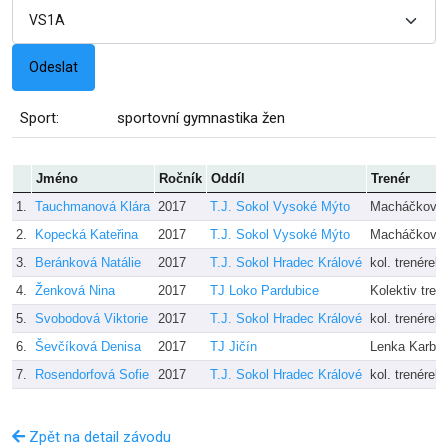
Sport:
sportovní gymnastika žen
Jméno
Ročník
Oddíl
Trenér
1.
Tauchmanová Klára
2017
T.J. Sokol Vysoké Mýto
Macháčková 
2.
Kopecká Kateřina
2017
T.J. Sokol Vysoké Mýto
Macháčková 
3.
Beránková Natálie
2017
T.J. Sokol Hradec Králové
kol. trenérek
4.
Ženková Nina
2017
TJ Loko Pardubice
Kolektiv tren
5.
Svobodová Viktorie
2017
T.J. Sokol Hradec Králové
kol. trenérek
6.
Ševčíková Denisa
2017
TJ Jičín
Lenka Karba
7.
Rosendorfová Sofie
2017
T.J. Sokol Hradec Králové
kol. trenérek
Zpět na detail závodu