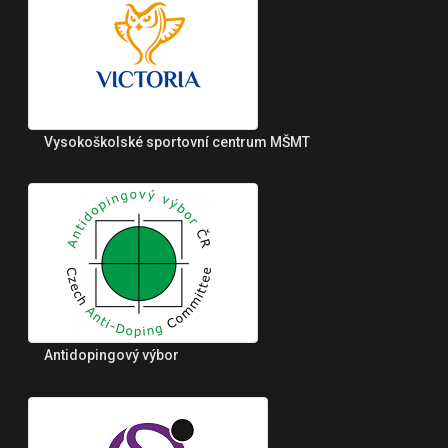
Vysokoškolské sportovní centrum MŠMT
Antidopingový výbor