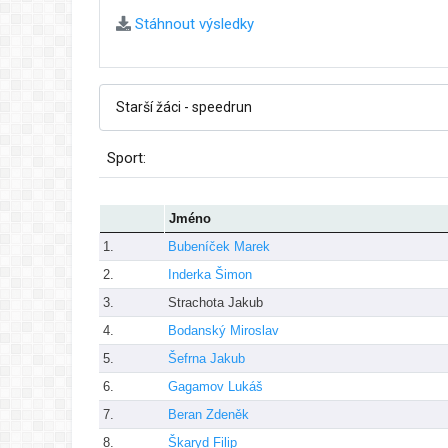
Stáhnout výsledky
Sport:
Jméno
1.
Bubeníček Marek
2.
Inderka Šimon
3.
Strachota Jakub
4.
Bodanský Miroslav
5.
Šefrna Jakub
6.
Gagamov Lukáš
7.
Beran Zdeněk
8.
Škaryd Filip