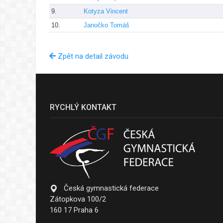
9.
Kotyza Vincent
10.
Janočko Tomáš
Zpět na detail závodu
RYCHLÝ KONTAKT
Česká gymnastická federace
Zátopkova 100/2
160 17 Praha 6