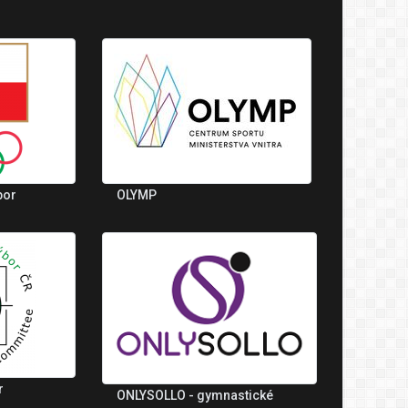
bor
OLYMP
r
ONLYSOLLO - gymnastické