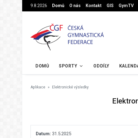
Na hlavní obsah
9.8.2026
Domů
O nás
Kontakt
GIS
GymTV
DOMŮ
SPORTY
ODDÍLY
KALEND
Aplikace
Elektronické výsledky
Elektro
Datum:
31.5.2025