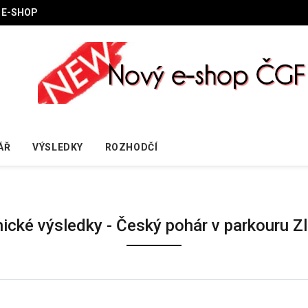
E-SHOP
ÁŘ
VÝSLEDKY
ROZHODČÍ
nické výsledky - Český pohár v parkouru Zlí