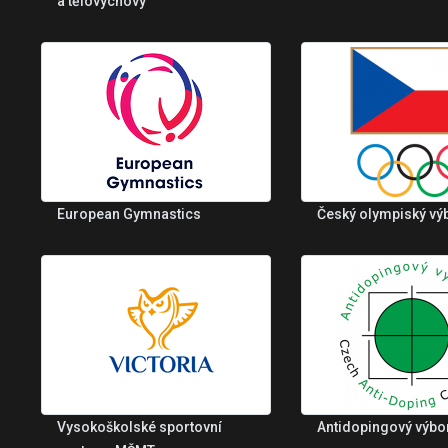
a tělovýchovy
European Gymnastics
Český olympiský vý
Vysokoškolské sportovní
Antidopingový výbo