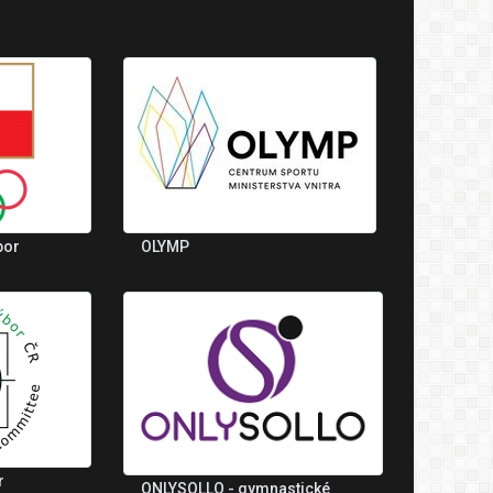
bor
OLYMP
r
ONLYSOLLO - gymnastické