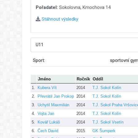
Pořadatel:
Sokolovna, Kmochova 14
Stáhnout výsledky
Sport:
sportovní gy
Jméno
Ročník
Oddíl
1.
Kubera Vít
2014
T.J. Sokol Kolín
2.
Převrátil Jan Prokop
2014
T.J. Sokol Kolín
3.
Uchytil Maxmilián
2014
T.J. Sokol Praha Vršovic
4.
Vojta Jan
2014
T.J. Sokol Kolín
5.
Kovář Lukáš
2014
T.J. Sokol Vsetín
6.
Čech David
2015
GK Šumperk