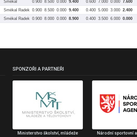
Smékal
0.900
8.500
0.000
9.400
0.600
7.000
0.000
7.600
Smékal Radek
0.900
8.500
0.000
9.400
0.400
5.000
3.000
2.400
Smékal Radek
0.900
8.000
0.000
8.900
0.400
3.500
6.000
0.000
SPONZOŘI A PARTNEŘI
Ministerstvo školství, mládeže
Národní sportovní 