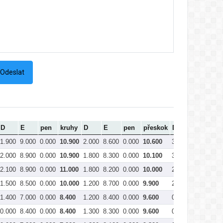
D
E
pen
kruhy
D
E
pen
přeskok
D
E
pe
1.900
9.000
0.000
10.900
2.000
8.600
0.000
10.600
3.300
8.500
0.0
2.000
8.900
0.000
10.900
1.800
8.300
0.000
10.100
3.000
7.800
0.0
2.100
8.900
0.000
11.000
1.800
8.200
0.000
10.000
2.000
8.150
0.0
1.500
8.500
0.000
10.000
1.200
8.700
0.000
9.900
2.000
6.300
0.0
1.400
7.000
0.000
8.400
1.200
8.400
0.000
9.600
0.700
6.600
0.0
0.000
8.400
0.000
8.400
1.300
8.300
0.000
9.600
0.400
7.300
0.0