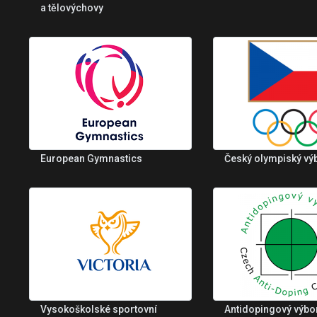
a tělovýchovy
European Gymnastics
Český olympiský vý
Vysokoškolské sportovní
Antidopingový výbo