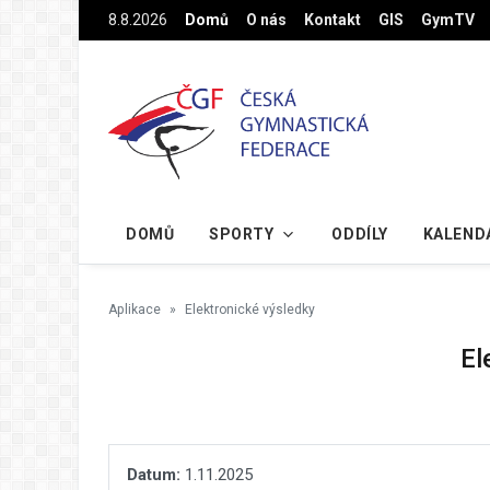
Na hlavní obsah
8.8.2026
Domů
O nás
Kontakt
GIS
GymTV
DOMŮ
SPORTY
ODDÍLY
KALEND
Aplikace
Elektronické výsledky
El
Datum:
1.11.2025