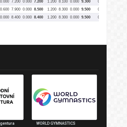
0.000
7.200
0.000
7.200
1.200
8.100
0.000
9.300
0.400
6.900
0.0
0.600
7.900
0.000
8.500
1.200
8.300
0.000
9.500
0.400
7.650
0.0
0.000
8.400
0.000
8.400
1.200
8.300
0.000
9.500
0.400
7.500
0.0
agentura
WORLD GYMNASTICS