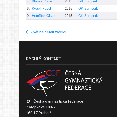
7.
Blanka Robin
2015
GK Šumperk
8.
Kvapil Pavel
2015
GK Šumperk
9.
Horníček Oliver
2015
GK Šumperk
Zpět na detail závodu
RYCHLÝ KONTAKT
Česká gymnastická federace
Zátopkova 100/2
160 17 Praha 6