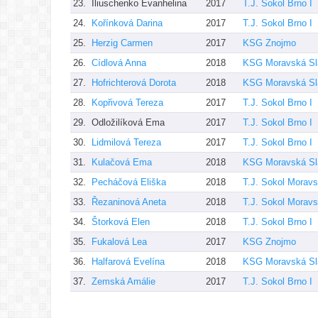
23.
Iliuschenko Evanhelina
2017
T.J. Sokol Brno I
24.
Kořínková Darina
2017
T.J. Sokol Brno I
25.
Herzig Carmen
2017
KSG Znojmo
26.
Cídlová Anna
2018
KSG Moravská Sl
27.
Hofrichterová Dorota
2018
KSG Moravská Sl
28.
Kopřivová Tereza
2017
T.J. Sokol Brno I
29.
Odložilíková Ema
2017
T.J. Sokol Brno I
30.
Lidmilová Tereza
2017
T.J. Sokol Brno I
31.
Kulačová Ema
2018
KSG Moravská Sl
32.
Pecháčová Eliška
2018
T.J. Sokol Morav
33.
Řezaninová Aneta
2018
T.J. Sokol Morav
34.
Štorková Elen
2018
T.J. Sokol Brno I
35.
Fukalová Lea
2017
KSG Znojmo
36.
Halfarová Evelína
2018
KSG Moravská Sl
37.
Zemská Amálie
2017
T.J. Sokol Brno I