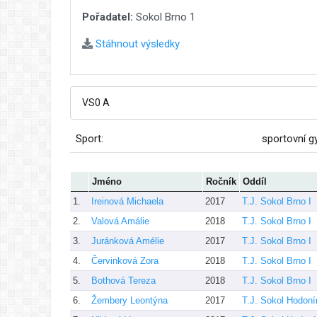
Pořadatel:
Sokol Brno 1
Stáhnout výsledky
Sport:
sportovní g
Jméno
Ročník
Oddíl
1.
Ireinová Michaela
2017
T.J. Sokol Brno I
2.
Valová Amálie
2018
T.J. Sokol Brno I
3.
Juránková Amélie
2017
T.J. Sokol Brno I
4.
Červinková Zora
2018
T.J. Sokol Brno I
5.
Bothová Tereza
2018
T.J. Sokol Brno I
6.
Žembery Leontýna
2017
T.J. Sokol Hodoní