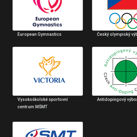
European Gymnastics
Český olympiský vý
Vysokoškolské sportovní
Antidopingový výbo
centrum MŠMT