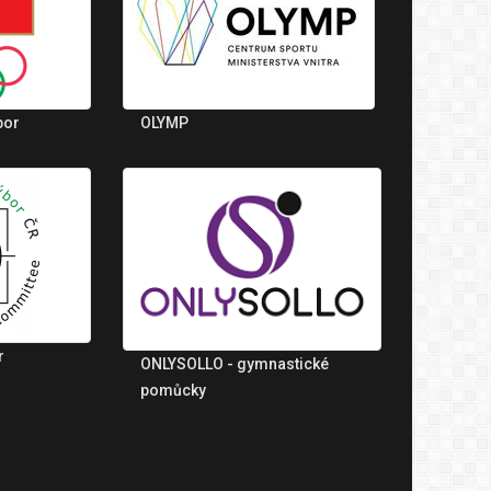
bor
OLYMP
r
ONLYSOLLO - gymnastické
pomůcky