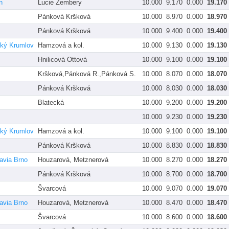
n
Lucie Žembery
10.000
9.170
0.000
19.170
Pánková Kršková
10.000
8.970
0.000
18.970
Pánková Kršková
10.000
9.400
0.000
19.400
ský Krumlov
Hamzová a kol.
10.000
9.130
0.000
19.130
Hnilicová Ottová
10.000
9.100
0.000
19.100
Kršková,Pánková R.,Pánková S.
10.000
8.070
0.000
18.070
Pánková Kršková
10.000
8.030
0.000
18.030
Blatecká
10.000
9.200
0.000
19.200
10.000
9.230
0.000
19.230
ský Krumlov
Hamzová a kol.
10.000
9.100
0.000
19.100
Pánková Kršková
10.000
8.830
0.000
18.830
avia Brno
Houzarová, Metznerová
10.000
8.270
0.000
18.270
Pánková Kršková
10.000
8.700
0.000
18.700
Švarcová
10.000
9.070
0.000
19.070
avia Brno
Houzarová, Metznerová
10.000
8.470
0.000
18.470
Švarcová
10.000
8.600
0.000
18.600