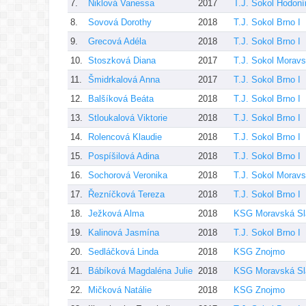
7.
Niklová Vanessa
2017
T.J. Sokol Hodoní
8.
Sovová Dorothy
2018
T.J. Sokol Brno I
9.
Grecová Adéla
2018
T.J. Sokol Brno I
10.
Stoszková Diana
2017
T.J. Sokol Morav
11.
Šmidrkalová Anna
2017
T.J. Sokol Brno I
12.
Balšíková Beáta
2018
T.J. Sokol Brno I
13.
Stloukalová Viktorie
2018
T.J. Sokol Brno I
14.
Rolencová Klaudie
2018
T.J. Sokol Brno I
15.
Pospíšilová Adina
2018
T.J. Sokol Brno I
16.
Sochorová Veronika
2018
T.J. Sokol Morav
17.
Řezníčková Tereza
2018
T.J. Sokol Brno I
18.
Ježková Alma
2018
KSG Moravská Sl
19.
Kalinová Jasmína
2018
T.J. Sokol Brno I
20.
Sedláčková Linda
2018
KSG Znojmo
21.
Bábíková Magdaléna Julie
2018
KSG Moravská Sl
22.
Mičková Natálie
2018
KSG Znojmo