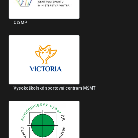
OLYMP
Vysokoškolské sportovní centrum MŠMT