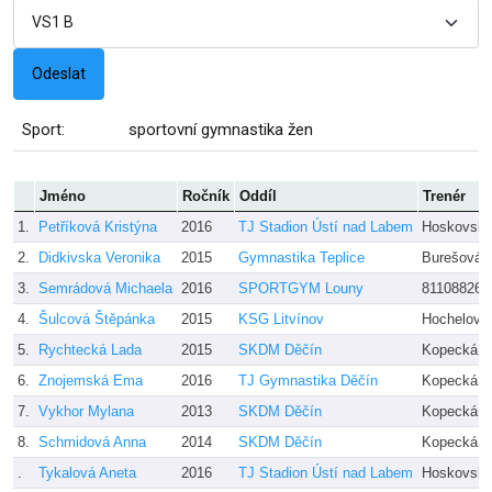
Sport:
sportovní gymnastika žen
Jméno
Ročník
Oddíl
Trenér
1.
Petříková Kristýna
2016
TJ Stadion Ústí nad Labem
Hoskovsk
2.
Didkivska Veronika
2015
Gymnastika Teplice
Burešová N
3.
Semrádová Michaela
2016
SPORTGYM Louny
81108826
4.
Šulcová Štěpánka
2015
KSG Litvínov
Hochelová
5.
Rychtecká Lada
2015
SKDM Děčín
Kopecká
6.
Znojemská Ema
2016
TJ Gymnastika Děčín
Kopecká
7.
Vykhor Mylana
2013
SKDM Děčín
Kopecká
8.
Schmidová Anna
2014
SKDM Děčín
Kopecká
.
Tykalová Aneta
2016
TJ Stadion Ústí nad Labem
Hoskovsk