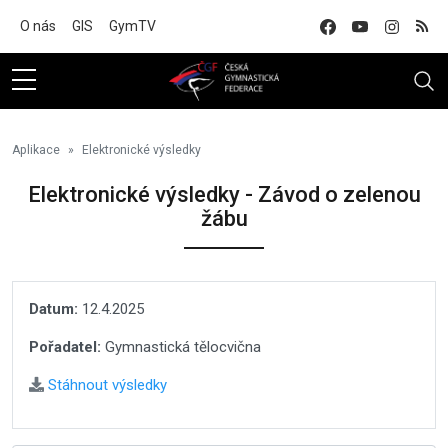
Na hlavní obsah
O nás
GIS
GymTV
Aplikace
Elektronické výsledky
Elektronické výsledky - Závod o zelenou
žábu
Datum:
12.4.2025
Pořadatel:
Gymnastická tělocvična
Stáhnout výsledky