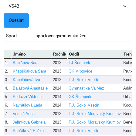
Sport:
sportovní gymnastika žen
Jméno
Ročník
Oddíl
Trenér
1.
Babišová Sára
2013
TJ Šumperk
Babiš,
2.
Křižoščaková Sára
2013
GK Vítkovice
Prutka
3.
Kabeláčová Iva
2013
T.J. Sokol Vsetín
Kocurk
4.
Balážová Anastázie
2014
Gymnastika ValMez
Adámk
5.
Peduzzi Viktorie
2014
GK Šumperk
Urbano
6.
Navrátilová Lada
2014
T.J. Sokol Vsetín
Kocurk
7.
Veselá Anna
2013
T.J. Sokol Moravský Krumlov
Benešo
8.
Jelínková Gabriela
2013
T.J. Sokol Moravský Krumlov
Benešo
9.
Papšíková Eliška
2014
T.J. Sokol Vsetín
Kocurk