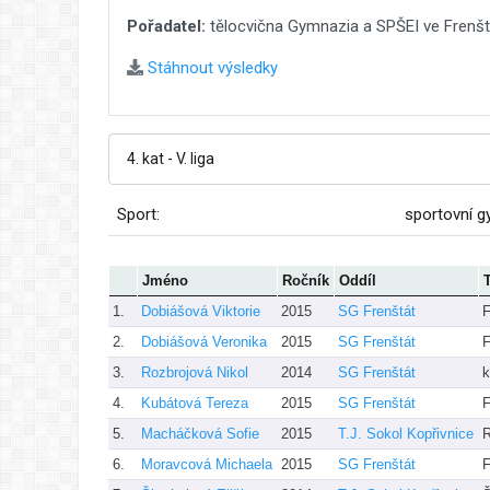
Pořadatel:
tělocvična Gymnazia a SPŠEI ve Frenšt
Stáhnout výsledky
Sport:
sportovní g
Jméno
Ročník
Oddíl
1.
Dobiášová Viktorie
2015
SG Frenštát
F
2.
Dobiášová Veronika
2015
SG Frenštát
F
3.
Rozbrojová Nikol
2014
SG Frenštát
k
4.
Kubátová Tereza
2015
SG Frenštát
F
5.
Macháčková Sofie
2015
T.J. Sokol Kopřivnice
R
6.
Moravcová Michaela
2015
SG Frenštát
F