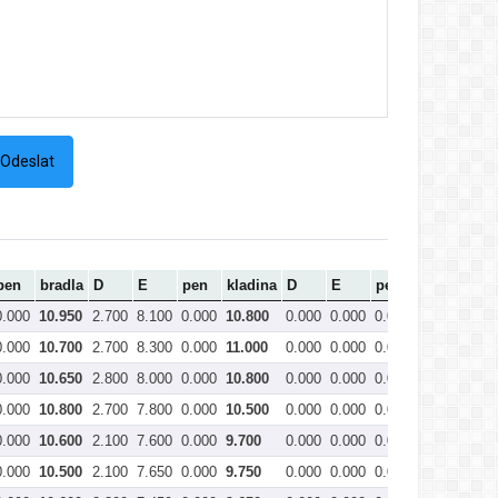
pen
bradla
D
E
pen
kladina
D
E
pen
prostná
C
0.000
10.950
2.700
8.100
0.000
10.800
0.000
0.000
0.000
0.000
21
0.000
10.700
2.700
8.300
0.000
11.000
0.000
0.000
0.000
0.000
21
0.000
10.650
2.800
8.000
0.000
10.800
0.000
0.000
0.000
0.000
21
0.000
10.800
2.700
7.800
0.000
10.500
0.000
0.000
0.000
0.000
21
0.000
10.600
2.100
7.600
0.000
9.700
0.000
0.000
0.000
0.000
20
0.000
10.500
2.100
7.650
0.000
9.750
0.000
0.000
0.000
0.000
20