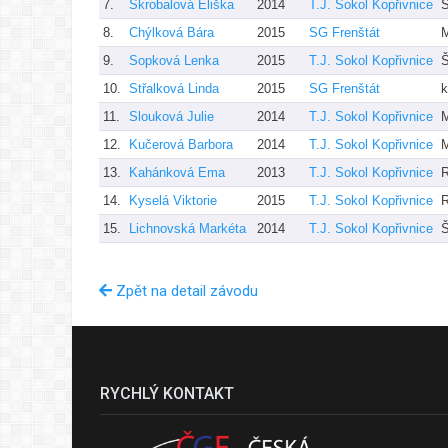
7.
Škrobalová Eliška
2014
T.J. Sokol Kopřivnice
Š
8.
Chýlková Bára
2015
SG Frenštát
M
9.
Sopková Lenka
2015
T.J. Sokol Kopřivnice
Š
10.
Střalková Linda
2015
SG Frenštát
k
11.
Slouková Julie
2014
T.J. Sokol Kopřivnice
12.
Kučerová Barbora
2014
T.J. Sokol Kopřivnice
13.
Kahánková Ema
2013
T.J. Sokol Kopřivnice
R
14.
Kyselá Viktorie
2015
T.J. Sokol Kopřivnice
R
15.
Lichnovská Markéta
2014
T.J. Sokol Kopřivnice
Š
Zpět na detail závodu
RYCHLÝ KONTAKT