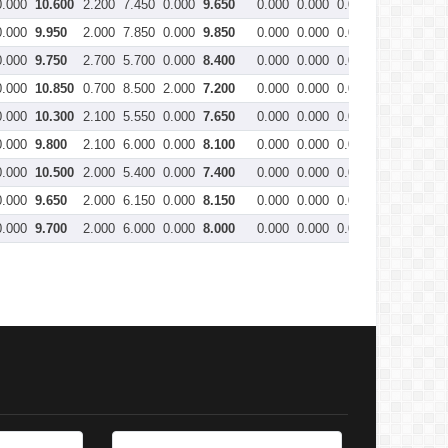
0.000
10.600
2.200
7.450
0.000
9.650
0.000
0.000
0.000
0.000
20
0.000
9.950
2.000
7.850
0.000
9.850
0.000
0.000
0.000
0.000
19
0.000
9.750
2.700
5.700
0.000
8.400
0.000
0.000
0.000
0.000
18
0.000
10.850
0.700
8.500
2.000
7.200
0.000
0.000
0.000
0.000
18
0.000
10.300
2.100
5.550
0.000
7.650
0.000
0.000
0.000
0.000
17
0.000
9.800
2.100
6.000
0.000
8.100
0.000
0.000
0.000
0.000
17
0.000
10.500
2.000
5.400
0.000
7.400
0.000
0.000
0.000
0.000
17
0.000
9.650
2.000
6.150
0.000
8.150
0.000
0.000
0.000
0.000
17
0.000
9.700
2.000
6.000
0.000
8.000
0.000
0.000
0.000
0.000
17