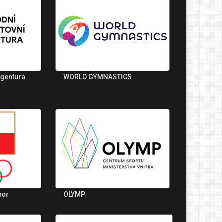
agentura
WORLD GYMNASTICS
bor
OLYMP