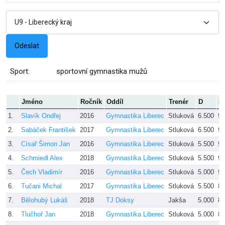
Sport:
sportovní gymnastika mužů
Jméno
Ročník
Oddíl
Trenér
D
E
1.
Slavík Ondřej
2016
Gymnastika Liberec
Stluková
6.500
9.
2.
Sabáček František
2017
Gymnastika Liberec
Stluková
6.500
9.
3.
Císař Šimon Jan
2016
Gymnastika Liberec
Stluková
5.500
9.
4.
Schmiedl Alex
2018
Gymnastika Liberec
Stluková
5.500
9.
5.
Čech Vladimír
2016
Gymnastika Liberec
Stluková
5.000
9.
6.
Tučani Michal
2017
Gymnastika Liberec
Stluková
5.500
8.
7.
Bělohubý Lukáš
2018
TJ Doksy
Jakša
5.000
8.
8.
Tlučhoř Jan
2018
Gymnastika Liberec
Stluková
5.000
8.