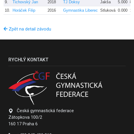
9.
Tichovský Jan
2018
TJ Doksy
Jakša
5.000
8.
10.
Horáček Filip
2016
Gymnastika Liberec
Stluková
0.000
10
Zpět na detail závodu
RYCHLÝ KONTAKT
Česká gymnastická federace
Zátopkova 100/2
160 17 Praha 6