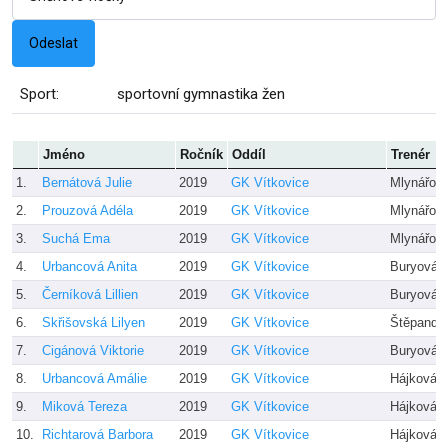
Sport:
sportovní gymnastika žen
Jméno
Ročník
Oddíl
Trenér
1.
Bernátová Julie
2019
GK Vítkovice
Mlynářov
2.
Prouzová Adéla
2019
GK Vítkovice
Mlynářov
3.
Suchá Ema
2019
GK Vítkovice
Mlynářov
4.
Urbancová Anita
2019
GK Vítkovice
Buryová, 
5.
Černíková Lillien
2019
GK Vítkovice
Buryová, 
6.
Skřišovská Lilyen
2019
GK Vítkovice
Štěpando
7.
Cigánová Viktorie
2019
GK Vítkovice
Buryová, 
8.
Urbancová Amálie
2019
GK Vítkovice
Hájková, 
9.
Miková Tereza
2019
GK Vítkovice
Hájková, 
10.
Richtarová Barbora
2019
GK Vítkovice
Hájková, 