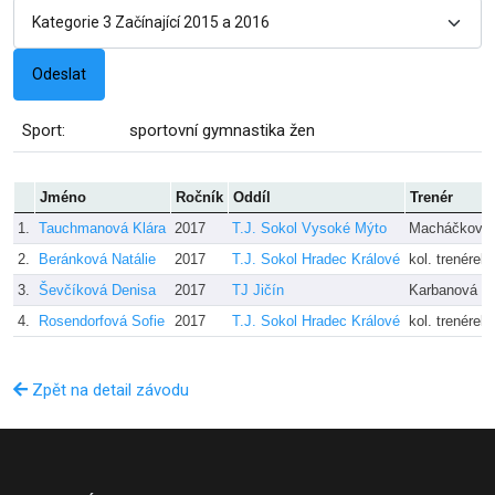
Sport:
sportovní gymnastika žen
Jméno
Ročník
Oddíl
Trenér
1.
Tauchmanová Klára
2017
T.J. Sokol Vysoké Mýto
Macháčková 
2.
Beránková Natálie
2017
T.J. Sokol Hradec Králové
kol. trenérek
3.
Ševčíková Denisa
2017
TJ Jičín
Karbanová
4.
Rosendorfová Sofie
2017
T.J. Sokol Hradec Králové
kol. trenérek
Zpět na detail závodu