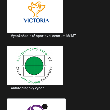
Vysokoškolské sportovní centrum MŠMT
Antidopingový výbor