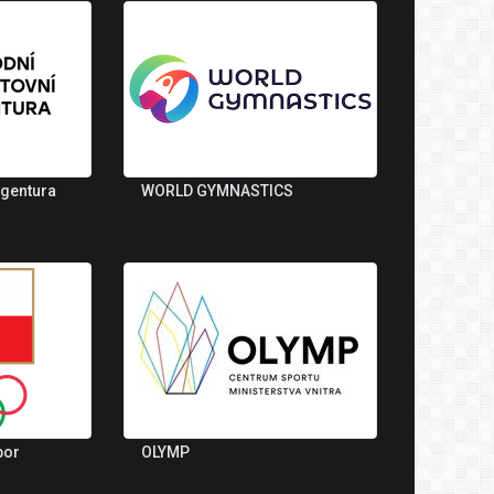
agentura
WORLD GYMNASTICS
bor
OLYMP