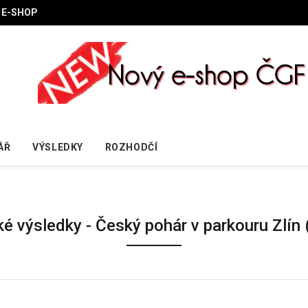
E-SHOP
ÁŘ
VÝSLEDKY
ROZHODČÍ
ké výsledky - Český pohár v parkouru Zlín 