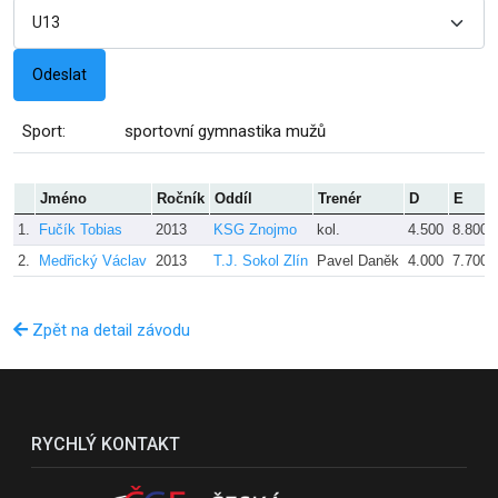
Sport:
sportovní gymnastika mužů
Jméno
Ročník
Oddíl
Trenér
D
E
1.
Fučík Tobias
2013
KSG Znojmo
kol.
4.500
8.800
2.
Medřický Václav
2013
T.J. Sokol Zlín
Pavel Daněk
4.000
7.700
Zpět na detail závodu
RYCHLÝ KONTAKT