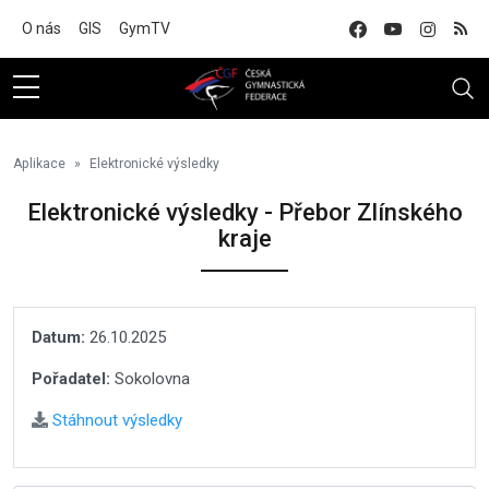
Na hlavní obsah
O nás
GIS
GymTV
Aplikace
Elektronické výsledky
Elektronické výsledky - Přebor Zlínského
kraje
Datum:
26.10.2025
Pořadatel:
Sokolovna
Stáhnout výsledky