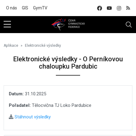
Na hlavní obsah
O nás
GIS
GymTV
Aplikace
Elektronické výsledky
Elektronické výsledky - O Perníkovou
chaloupku Pardubic
Datum:
31.10.2025
Pořadatel:
Tělocvična TJ Loko Pardubice
Stáhnout výsledky