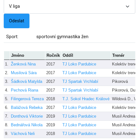
Sport:
sportovní gymnastika žen
Jméno
Ročník
Oddíl
Trenér
1.
Ženková Nina
2017
TJ Loko Pardubice
Kolektiv trenér
2.
Musilová Sára
2017
TJ Loko Pardubice
Kolektiv trenér
3.
Šádková Matylda
2017
TJ Spartak Vrchlabí
Pikorová
4.
Pechová Riana
2017
TJ Spartak Vrchlabí
Pikorová, Duc
5.
Filingerová Tereza
2018
T.J. Sokol Hradec Králové
Wildová D., Wi
6.
Balážová Rebeka
2017
TJ Loko Pardubice
Kolektiv trenér
7.
Donthová Viktorie
2019
TJ Loko Pardubice
Musil Andrea
8.
Bednářová Nikola
2019
TJ Loko Pardubice
Musil Andrea
9.
Váchová Neli
2018
TJ Loko Pardubice
Musil Andrea