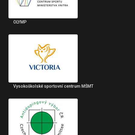
OLYMP
Vysokoškolské sportovní centrum MŠMT