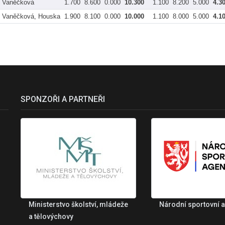
Vaněčková
1.700
8.600
0.000
10.300
1.100
8.200
5.000
4.3
Vaněčková, Houska
1.900
8.100
0.000
10.000
1.100
8.000
5.000
4.1
SPONZOŘI A PARTNEŘI
Ministerstvo školství, mládeže
Národní sportovní 
a tělovýchovy