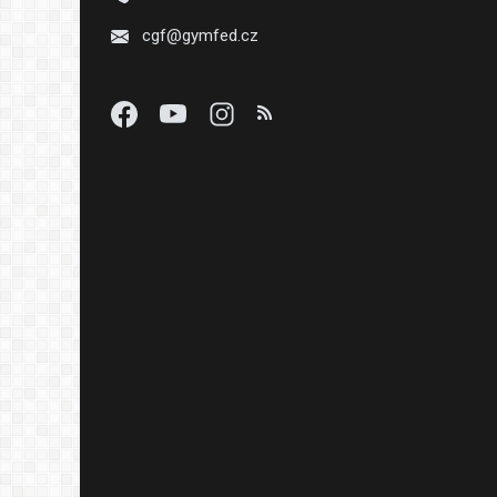
cgf@gymfed.cz