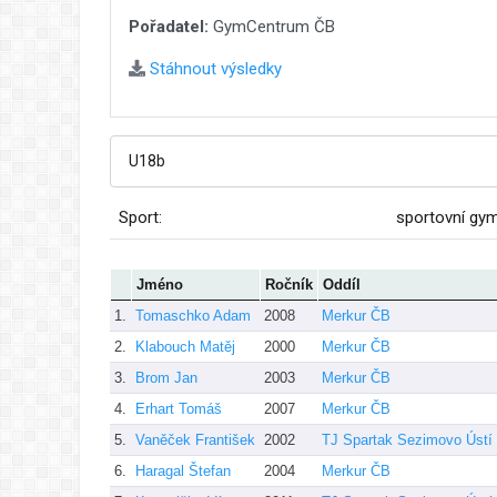
Pořadatel:
GymCentrum ČB
Stáhnout výsledky
Sport:
sportovní gy
Jméno
Ročník
Oddíl
1.
Tomaschko Adam
2008
Merkur ČB
2.
Klabouch Matěj
2000
Merkur ČB
3.
Brom Jan
2003
Merkur ČB
4.
Erhart Tomáš
2007
Merkur ČB
5.
Vaněček František
2002
TJ Spartak Sezimovo Ústí
6.
Haragal Štefan
2004
Merkur ČB