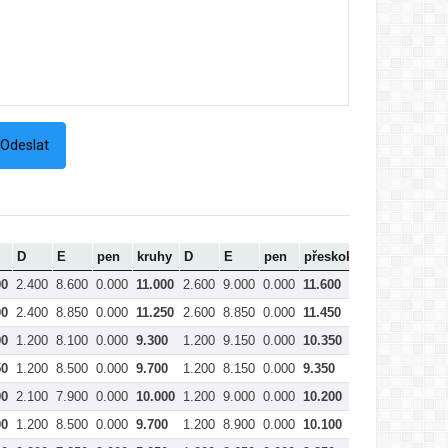
D
E
pen
kruhy
D
E
pen
přeskok
D
E
00
2.400
8.600
0.000
11.000
2.600
9.000
0.000
11.600
1.700
9.600
0
00
2.400
8.850
0.000
11.250
2.600
8.850
0.000
11.450
1.300
8.850
0
00
1.200
8.100
0.000
9.300
1.200
9.150
0.000
10.350
1.700
8.500
0
50
1.200
8.500
0.000
9.700
1.200
8.150
0.000
9.350
1.600
8.500
0
00
2.100
7.900
0.000
10.000
1.200
9.000
0.000
10.200
1.300
8.000
0
00
1.200
8.500
0.000
9.700
1.200
8.900
0.000
10.100
1.600
8.750
0