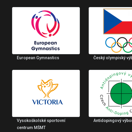
European Gymnastics
Český olympiský vý
Vysokoškolské sportovní
Antidopingový výbo
centrum MŠMT