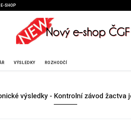
E-SHOP
ÁŘ
VÝSLEDKY
ROZHODČÍ
onické výsledky - Kontrolní závod žactva j