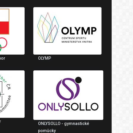
bor
OLYMP
r
ONLYSOLLO - gymnastické
pomůcky