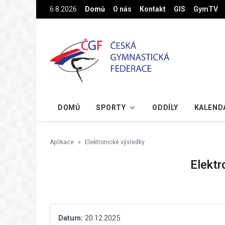
Na hlavní obsah
6.8.2026
Domů
O nás
Kontakt
GIS
GymTV
DOMŮ
SPORTY
ODDÍLY
KALEND
Aplikace
Elektronické výsledky
Elektr
Datum:
20.12.2025