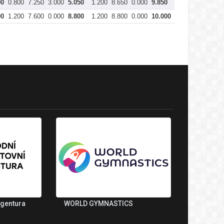
00
0.800
7.250
3.000
5.050
1.200
8.650
0.000
9.850
1.300
8.200
0
00
1.200
7.600
0.000
8.800
1.200
8.800
0.000
10.000
1.300
7.600
3
agentura
WORLD GYMNASTICS