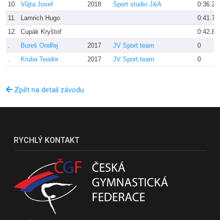
10.
Vůjta Josef
2018
Sport studio J&A
0:36.25
11.
Lamrich Hugo
0:41.72
12.
Cupák Kryštof
0:42.81
.
Bureš Ondřej
2017
JV Sport team
0
.
Kruba Teodor
2017
JV Sport team
0
Zpět na detail závodu
RYCHLÝ KONTAKT