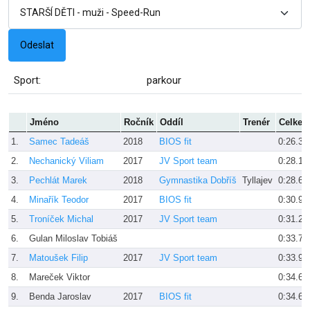
Sport:
parkour
Jméno
Ročník
Oddíl
Trenér
Celke
1.
Samec Tadeáš
2018
BIOS fit
0:26.31
2.
Nechanický Viliam
2017
JV Sport team
0:28.19
3.
Pechlát Marek
2018
Gymnastika Dobříš
Tyllajev
0:28.62
4.
Minařík Teodor
2017
BIOS fit
0:30.97
5.
Troníček Michal
2017
JV Sport team
0:31.25
6.
Gulan Miloslav Tobiáš
0:33.75
7.
Matoušek Filip
2017
JV Sport team
0:33.97
8.
Mareček Viktor
0:34.62
9.
Benda Jaroslav
2017
BIOS fit
0:34.63