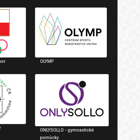
bor
OLYMP
r
ONLYSOLLO - gymnastické
pomůcky