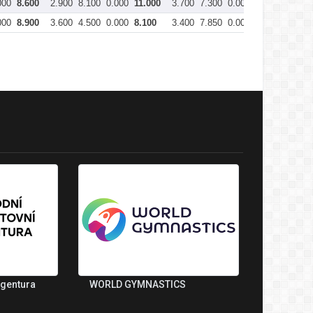
000
8.600
2.900
8.100
0.000
11.000
3.700
7.300
0.000
11.000
41.3
000
8.900
3.600
4.500
0.000
8.100
3.400
7.850
0.000
11.250
38.0
agentura
WORLD GYMNASTICS