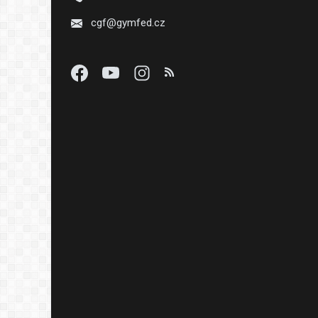
cgf@gymfed.cz