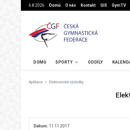
Na hlavní obsah
6.8.2026
Domů
O nás
Kontakt
GIS
GymTV
DOMŮ
SPORTY
ODDÍLY
KALEND
Aplikace
Elektronické výsledky
Elek
Datum:
11.11.2017