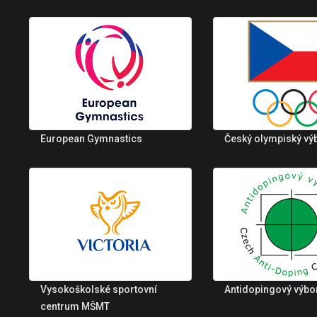
European Gymnastics
Český olympiský vý
Vysokoškolské sportovní
Antidopingový výbo
centrum MŠMT