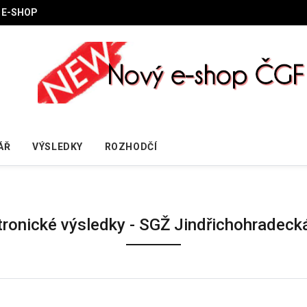
E-SHOP
ÁŘ
VÝSLEDKY
ROZHODČÍ
tronické výsledky - SGŽ Jindřichohradecká