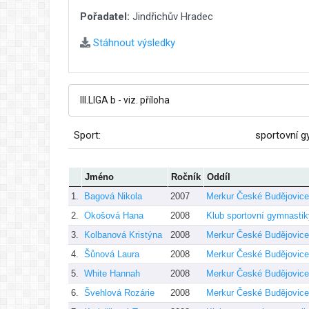
Pořadatel:
Jindřichův Hradec
Stáhnout výsledky
Sport:
sportovní g
Jméno
Ročník
Oddíl
1.
Bagová Nikola
2007
Merkur České Budějovice
2.
Okošová Hana
2008
Klub sportovní gymnasti
3.
Kolbanová Kristýna
2008
Merkur České Budějovice
4.
Šůnová Laura
2008
Merkur České Budějovice
5.
White Hannah
2008
Merkur České Budějovice
6.
Švehlová Rozárie
2008
Merkur České Budějovice