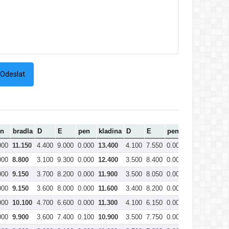
en
bradla
D
E
pen
kladina
D
E
pen
prostná
Cel
000
11.150
4.400
9.000
0.000
13.400
4.100
7.550
0.000
11.650
46.8
000
8.800
3.100
9.300
0.000
12.400
3.500
8.400
0.000
11.900
43.7
000
9.150
3.700
8.200
0.000
11.900
3.500
8.050
0.000
11.550
43.1
000
9.150
3.600
8.000
0.000
11.600
3.400
8.200
0.000
11.600
42.9
000
10.100
4.700
6.600
0.000
11.300
4.100
6.150
0.000
10.250
42.1
000
9.900
3.600
7.400
0.100
10.900
3.500
7.750
0.000
11.250
41.7