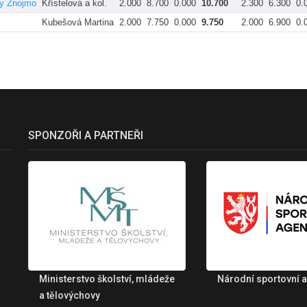
ky Znojmo
Křístelová a kol.
2.000
8.700
0.000
10.700
2.300
6.300
0.
Kubešová Martina
2.000
7.750
0.000
9.750
2.000
6.900
0.
SPONZOŘI A PARTNEŘI
Ministerstvo školství, mládeže
Národní sportovní 
a tělovýchovy