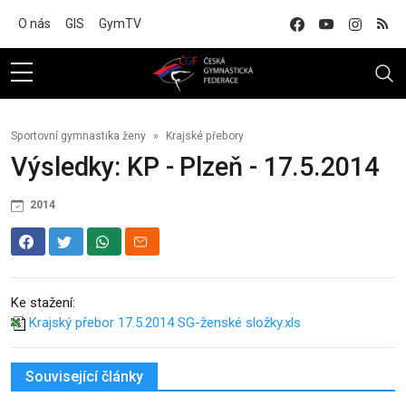
Na hlavní obsah
O nás
GIS
GymTV
Sportovní gymnastika ženy
Krajské přebory
Výsledky: KP - Plzeň - 17.5.2014
2014
Ke stažení:
Krajský přebor 17.5.2014 SG-ženské složky.xls
Související články