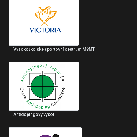
Vysokoškolské sportovní centrum MŠMT
Antidopingový výbor