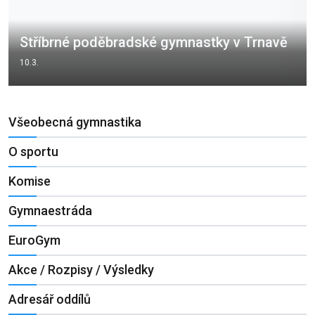
Stříbrné poděbradské gymnastky v Trnavě
10.3.
Všeobecná gymnastika
O sportu
Komise
Gymnaestráda
EuroGym
Akce / Rozpisy / Výsledky
Adresář oddílů