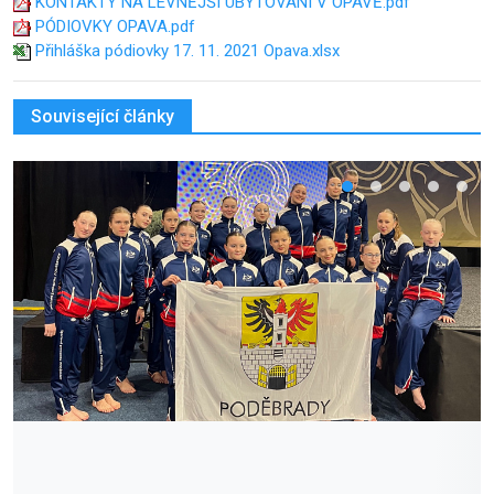
KONTAKTY NA LEVNĚJŠÍ UBYTOVÁNÍ V OPAVĚ.pdf
PÓDIOVKY OPAVA.pdf
Přihláška pódiovky 17. 11. 2021 Opava.xlsx
Související články