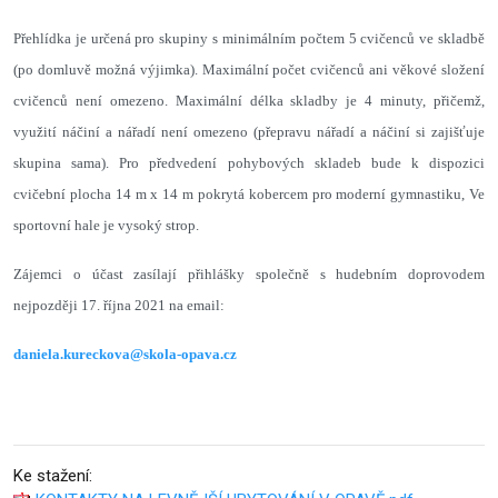
Přehlídka je určená pro skupiny s minimálním počtem 5 cvičenců ve skladbě
(po domluvě možná výjimka). Maximální počet cvičenců ani věkové složení
cvičenců není omezeno. Maximální délka skladby je 4 minuty, přičemž,
využití náčiní a nářadí není omezeno (přepravu nářadí a náčiní si zajišťuje
skupina sama). Pro předvedení pohybových skladeb bude k dispozici
cvičební plocha 14 m x 14 m pokrytá kobercem pro moderní gymnastiku, Ve
sportovní hale je vysoký strop.
Zájemci o účast zasílají přihlášky společně s hudebním doprovodem
nejpozději 17. října 2021 na email:
daniela.kureckova@skola-opava.cz
Ke stažení: