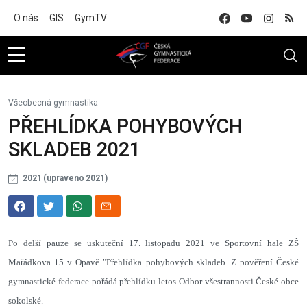
Na hlavní obsah
O nás
GIS
GymTV
Všeobecná gymnastika
PŘEHLÍDKA POHYBOVÝCH
SKLADEB 2021
2021 (upraveno 2021)
Po delší pauze se uskuteční 17. listopadu 2021 ve Sportovní hale ZŠ
Mařádkova 15 v Opavě "Přehlídka pohybových skladeb. Z pověření České
gymnastické federace pořádá přehlídku letos Odbor všestrannosti České obce
sokolské.