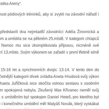
stika Areny“.
t pódiových tréninků, aby si zvykli na závodní nářadí i
 představili dva nejmladší závodníci: Adéla Žirovnická a
 a umístila se na pěkném 25.místě. V kategorii chlapců
k. Nemoc mu sice zkomplikovala přípravu, nicméně své
ní 13.místo. Svým výkonem se zařadil v první třetině silně
 15-16 let a synchronních dvojic 13-14. V tento den do
očetnější kategorii dívek zvládla Aneta Hrudová svůj výkon
chaela Juříčková sice skočila volnou sestavu s osobním
em spokojená nebyla. Zkušený Max Křivanec neměl svůj
s umístěním byl spokojen Daniel Heteš, pro kterého byl
i konečného umístění měl Matyáš Novák, který vyskákal