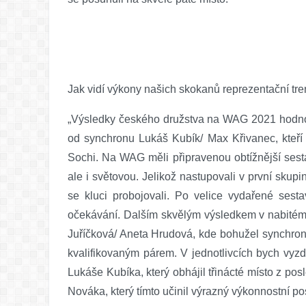
Jak vidí výkony našich skokanů reprezentační tre
„Výsledky českého družstva na WAG 2021 hodnotí
od synchronu Lukáš Kubík/ Max Křivanec, kteří j
Sochi. Na WAG měli připravenou obtížnější sest
ale i světovou. Jelikož nastupovali v první skup
se kluci probojovali. Po velice vydařené sest
očekávání. Dalším skvělým výsledkem v nabitém 
Juříčková/ Aneta Hrudová, kde bohužel synchron 
kvalifikovaným párem. V jednotlivcích bych vyzdv
Lukáše Kubíka, který obhájil třinácté místo z p
Nováka, který tímto učinil výrazný výkonnostní p