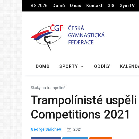
Na hlavní obsah
8.8.2026
Domů
O nás
Kontakt
GIS
GymTV
DOMŮ
SPORTY
ODDÍLY
KALEND
Skoky na trampolíně
Trampolínisté uspěl
Competitions 2021
George Sarichev
2021