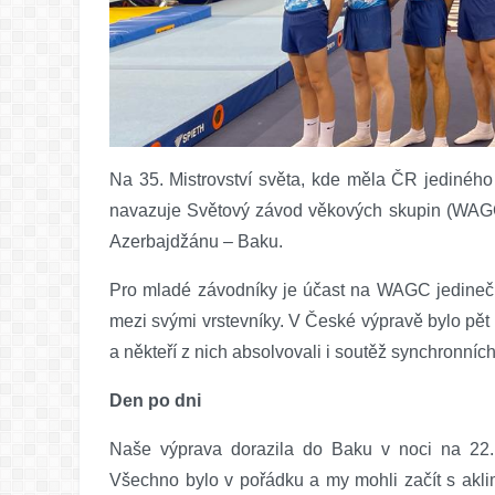
Na 35. Mistrovství světa, kde měla ČR jediného
navazuje Světový závod věkových skupin (WAGC)
Azerbajdžánu – Baku.
Pro mladé závodníky je účast na WAGC jedinečn
mezi svými vrstevníky. V České výpravě bylo pět dě
a někteří z nich absolvovali i soutěž synchronních
Den po dni
Naše výprava dorazila do Baku v noci na 22.1
Všechno bylo v pořádku a my mohli začít s aklima