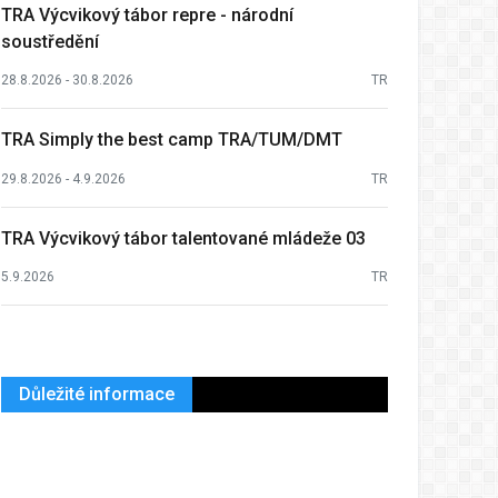
TRA Výcvikový tábor repre - národní
soustředění
28.8.2026 - 30.8.2026
TR
TRA Simply the best camp TRA/TUM/DMT
29.8.2026 - 4.9.2026
TR
TRA Výcvikový tábor talentované mládeže 03
5.9.2026
TR
Důležité informace