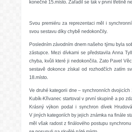
konečné 15.místo. Zařadil se tak v první třetině n
Svou premiéru za reprezentaci měl i synchronní 
svou sestavu díky chybě nedokončily.
Posledním závodním dnem našeho týmu byla sobota
zástupce. Mezi dívkami se představila Anna Tyl
chyba, kvůli které ji nedokončila. Zato Pavel Vě
sestavě dokonce získal od rozhodčích zatím s
18.místo.
Ve druhé kategorii dne – synchronních dvojicích
Kubík-Křivanec startoval v první skupině a po zda
Krásný výkon podal i synchron dívek Hrudová-
V jiných kategoriích by jejich známka na finále s
měl však radost z finálového postupu synchronu K
se posunuli na skvělé páté místo.