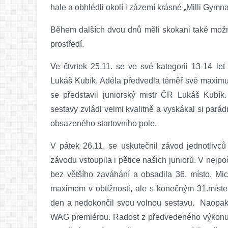
hale a obhlédli okolí i zázemí krásné „Milli Gymna
Během dalších dvou dnů měli skokani také možnos
prostředí.
Ve čtvrtek 25.11. se ve své kategorii 13-14 let
Lukáš Kubík. Adéla předvedla téměř své maximum
se představil juniorský mistr ČR Lukáš Kubí
sestavy zvládl velmi kvalitně a vyskákal si parád
obsazeného startovního pole.
V pátek 26.11. se uskutečnil závod jednotlivců
závodu vstoupila i pětice našich juniorů. V nejp
bez většího zaváhání a obsadila 36. místo. Mi
maximem v obtížnosti, ale s konečným 31.míst
den a nedokončil svou volnou sestavu. Naopak 
WAG premiérou. Radost z předvedeného výkonu 