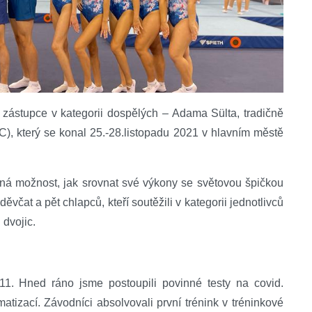
 zástupce v kategorii dospělých – Adama Sülta, tradičně
, který se konal 25.-28.listopadu 2021 v hlavním městě
á možnost, jak srovnat své výkony se světovou špičkou
včat a pět chlapců, kteří soutěžili v kategorii jednotlivců
 dvojic.
1. Hned ráno jsme postoupili povinné testy na covid.
tizací. Závodníci absolvovali první trénink v tréninkové