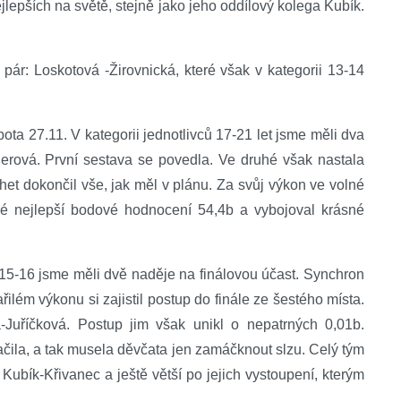
ejlepších na světě, stejně jako jeho oddílový kolega Kubík.
pár: Loskotová -Žirovnická, které však v kategorii 13-14
 27.11. V kategorii jednotlivců 17-21 let jsme měli dva
lerová. První sestava se povedla. Ve druhé však nastala
chet dokončil vše, jak měl v plánu. Za svůj výkon ve volné
vé nejlepší bodové hodnocení 54,4b a vybojoval krásné
 15-16 jsme měli dvě naděje na finálovou účast. Synchron
řilém výkonu si zajistil postup do finále ze šestého místa.
Juříčková. Postup jim však unikl o nepatrných 0,01b.
tačila, a tak musela děvčata jen zamáčknout slzu. Celý tým
ubík-Křivanec a ještě větší po jejich vystoupení, kterým