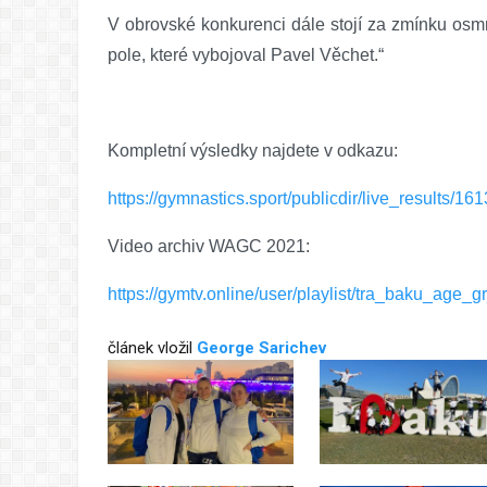
V obrovské konkurenci dále stojí za zmínku osmn
pole, které vybojoval Pavel Věchet.“
Kompletní výsledky najdete v odkazu:
https://gymnastics.sport/publicdir/live_results/16
Video archiv WAGC 2021:
https://gymtv.online/user/playlist/tra_baku_age
článek vložil
George Sarichev