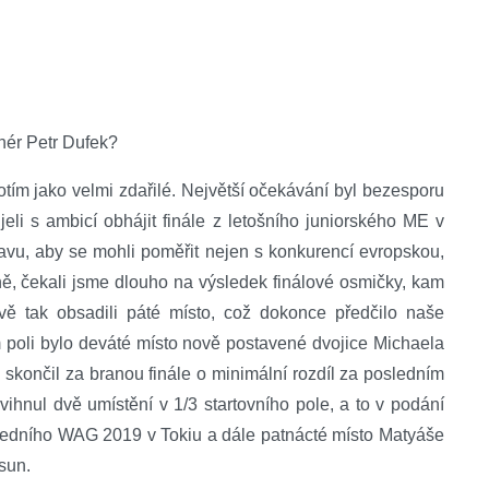
nér Petr Dufek?
m jako velmi zdařilé. Největší očekávání byl bezesporu
eli s ambicí obhájit finále z letošního juniorského ME v
avu, aby se mohli poměřit nejen s konkurencí evropskou,
ině, čekali jsme dlouho na výsledek finálové osmičky, kam
avě tak obsadili páté místo, což dokonce předčilo naše
poli bylo deváté místo nově postavené dvojice Michaela
skončil za branou finále o minimální rozdíl za posledním
ihnul dvě umístění v 1/3 startovního pole, a to v podání
osledního WAG 2019 v Tokiu a dále patnácté místo Matyáše
osun.