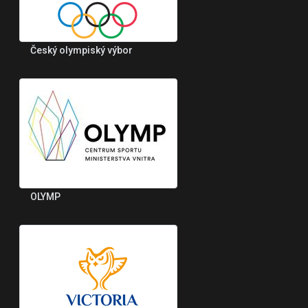
Český olympiský výbor
OLYMP