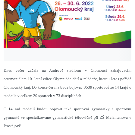
Dnes večer začala na Andrově stadionu v Olomouci zahajovacím
ceremoniálem 10. letní edice Olympiáda dětí a mládeže, kterou letos pořádá
Olomoucký kraj. Do konce června bude bojovat 3539 sportovců ze 14 krajů o
medaile v celkem 20 sportech v 73 disciplínách.
O 14 sad medailí budou bojovat také sportovní gymnastky a sportovní
gymnasté ve specializované gymnastické tělocvičně při ZŠ Melantchova v
Prostějově.