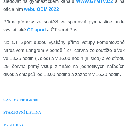
sledovat na gymnastickém kanálu
WWW.GYMTV.CZ
a na
oficiálním
webu ODM 2022
Přímé přenosy ze soutěží ve sportovní gymnastice bude
vysílat také
ČT sport
a ČT sport Pus.
Na ČT Sport budou vysílány příme vstupy komentované
Miroslvem Langrem v pondělí 27. června ze soutěže dívek
ve 13.25 hodin (i. sled) a v 16.00 hodin (II. sled) a ve středu
29. června přímý vstup z finále na jednotlivých nářadích
dívek a chlapců od 13.00 hodina a záznam v 16.20 hodin.
ČASOVÝ PROGRAM
STARTOVNÍ LISTINA
VÝSLEDKY