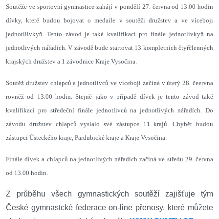
Soutěže ve sportovní gymnastice zahájí v pondělí 27. června od 13.00 hodin
dívky, které budou bojovat o medaile v soutěži družstev a ve víceboji
jednotliivkyň. Tento závod je také kvalifikací pro finále jednotlivkyň na
jednotlivých nářadích. V závodě bude startovat 13 kompletních čtyřčlenných
krajských družstev a 1 závodnice Kraje Vysočina.
Soutěž družstev chlapců a jednotlivců ve víceboji začíná v úterý 28. čeervna
rovněž od 13.00 hodin. Stejně jako v případě dívek je tento závod také
kvalifikací pro středeční finále jednotlivců na jednotlivých nářadích. Do
závodu družstev chlapců vyslalo své zástupce 11 krajů. Chybět budou
zástupci Ústeckého kraje, Pardubické kraje a Kraje Vysočina.
Finále dívek a chlapců na jednotlivých nářadích začíná ve středu 29. června
od 13.00 hodin.
Z průběhu všech gymnastických soutěží zajišťuje tým
České gymnastcké federace on-line přenosy, které můžete