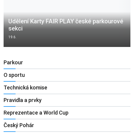
Udělení Karty FAIR PLAY české parkourové
sekci
19.6.
Parkour
O sportu
Technická komise
Pravidla a prvky
Reprezentace a World Cup
Český Pohár