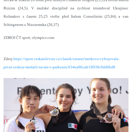
Rizzim (24,5). V mužské disciplíně na rychlost triumfoval Ukrajinec
Kolmakov s časem 25,25 vteřin před Italem Consolinim (25,84) a van
Schingenem z Nizozemska (26,37).
ZDROJ ČT sport, olympics.com
Zdroj:
https://sport.ceskatelevize.cz/clanek/ostatni/merkova-vybojovala-
prvni-ceskou-medaili-na-ms-v-parkouru/634ea96cafe18939c9dd6bd8