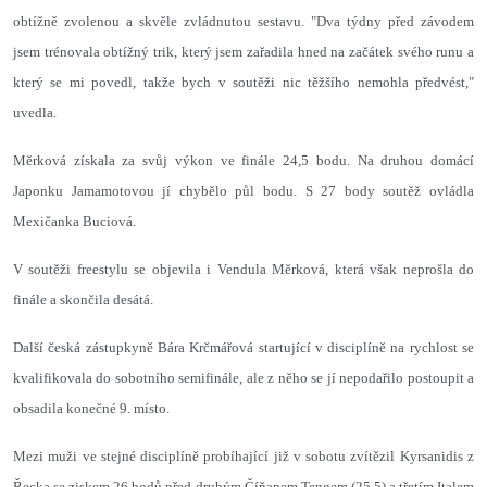
obtížně zvolenou a skvěle zvládnutou sestavu. "Dva týdny před závodem
jsem trénovala obtížný trik, který jsem zařadila hned na začátek svého runu a
který se mi povedl, takže bych v soutěži nic těžšího nemohla předvést,"
uvedla.
Měrková získala za svůj výkon ve finále 24,5 bodu. Na druhou domácí
Japonku Jamamotovou jí chybělo půl bodu. S 27 body soutěž ovládla
Mexičanka Buciová.
V soutěži freestylu se objevila i Vendula Měrková, která však neprošla do
finále a skončila desátá.
Další česká zástupkyně Bára Krčmářová startující v disciplíně na rychlost se
kvalifikovala do sobotního semifinále, ale z něho se jí nepodařilo postoupit a
obsadila konečné 9. místo.
Mezi muži ve stejné disciplíně probíhající již v sobotu zvítězil Kyrsanidis z
Řecka se ziskem 26 bodů před druhým Číňanem Tengem (25,5) a třetím Italem