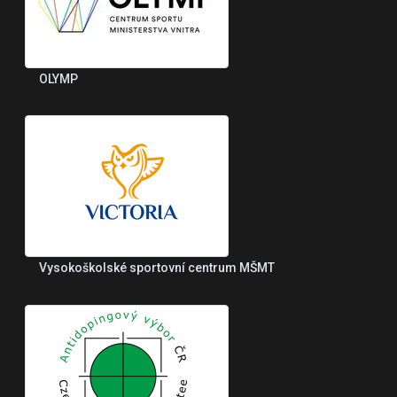
OLYMP
Vysokoškolské sportovní centrum MŠMT