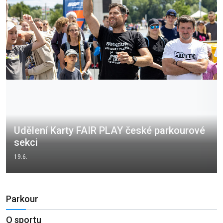
Udělení Karty FAIR PLAY české parkourové
sekci
19.6.
Parkour
O sportu