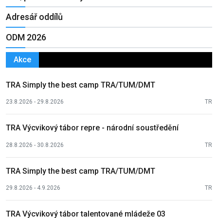
Adresář oddílů
ODM 2026
Akce
TRA Simply the best camp TRA/TUM/DMT
23.8.2026 - 29.8.2026
TR
TRA Výcvikový tábor repre - národní soustředění
28.8.2026 - 30.8.2026
TR
TRA Simply the best camp TRA/TUM/DMT
29.8.2026 - 4.9.2026
TR
TRA Výcvikový tábor talentované mládeže 03