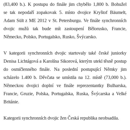
(83,400 b.). K postupu do finále jim chybělo 1,800 b. Bohužel
se tak nepodaří zopakovak 5. místo dvojice Kryštof Bäumelt,
Adam Sült z ME 2012 v St. Petersburgu. Ve finále synchronních
dvojic mužů tak bude mít zastoupení Bělorusko, Francie,
Německo, Polsko, Portugalsko, Rusko, Švýcarsko.
V kategorii synchronních dvojic startovaly také české juniorky
Denisa Lichtágová a Karolína Sikorová, kterým utekl těsně postup
do osmičlenného finále. Na poslední postupující Němky jim
scházelo 1.400 b. Děvčata se umístila na 12. místě (73,000 b.).
Německou dvojici doplní ve finále reprezentantky Bulharska,
Francie, Gruzie, Polska, Portugalska, Ruska, Švýcarska a Velké
Británie.
Kategorii synchronních dvojic žen Česká republika neobsadila.