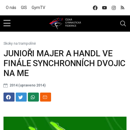
Na hlavní obsah
O nás
GIS
GymTV
Skoky na trampolíně
JUNIOŘI MAJER A HANDL VE
FINÁLE SYNCHRONNÍCH DVOJIC
NA ME
2014 (upraveno 2014)