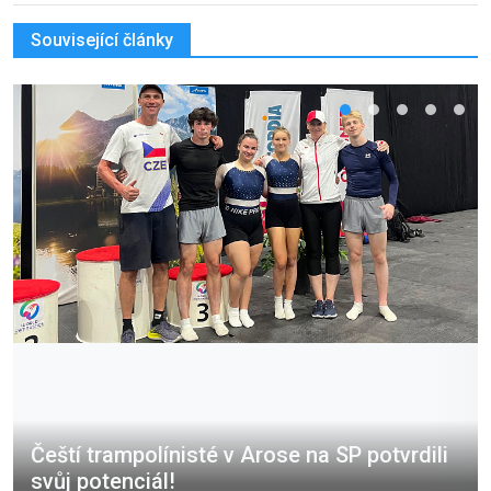
Související články
Čeští trampolínisté v Arose na SP potvrdili
svůj potenciál!