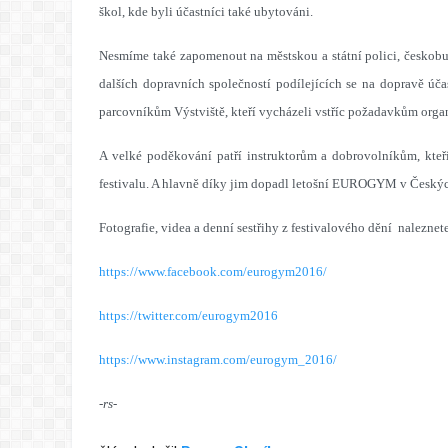
škol, kde byli účastníci také ubytováni.
Nesmíme také zapomenout na městskou a státní polici, českobu
dalších dopravních společností podílejících se na dopravě úča
parcovníkům Výstviště, kteří vycházeli vstříc požadavkům organ
A velké poděkování patří instruktorům a dobrovolníkům, kteří
festivalu. A hlavně díky jim dopadl letošní EUROGYM v Českýc
Fotografie, videa a denní sestřihy z festivalového dění naleznete
https://www.facebook.com/eurogym2016/
https://twitter.com/eurogym2016
https://www.instagram.com/eurogym_2016/
-rs-