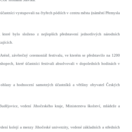
účastníci vystupovali na čtyřech pódiích v centru města (náměstí Přemysla
ré bylo složeno z nejlepších představení jednotlivých národních
ujících.
réně, závěrečný ceremoniál festivalu, ve kterém se představilo na 1200
hopech, které účastníci festivali absolvovali v dopoledních hodinách v
hlasy a hodnocení samotných účastníků a většiny obyvatel Českých
ějovice, vedení Jihočeského kraje, Ministerstva školství, mládeže a
dení kolejí a menzy Jihočeské univerzity, vedené základních a středních