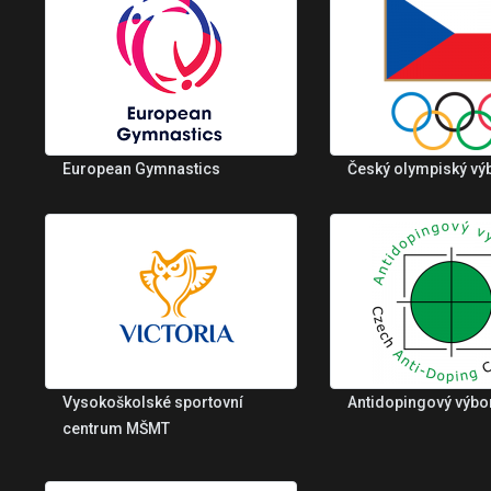
European Gymnastics
Český olympiský vý
Vysokoškolské sportovní
Antidopingový výbo
centrum MŠMT