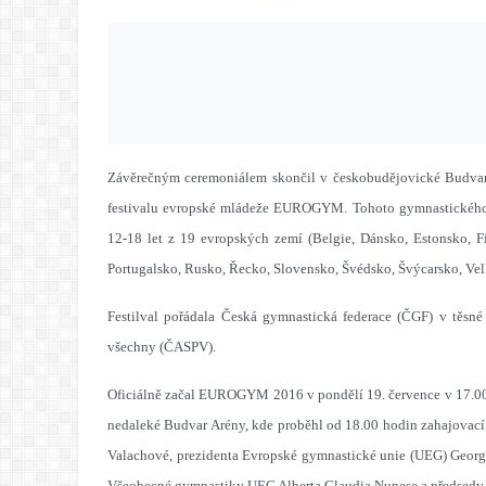
Závěrečným ceremoniálem skončil v českobudějovické Budvar A
festivalu evropské mládeže EUROGYM. Tohoto gymnastického s
12-18 let z 19 evropských zemí (Belgie, Dánsko, Estonsko, Fi
Portugalsko, Rusko, Řecko, Slovensko, Švédsko, Švýcarsko, Vel
Festilval pořádala Česká gymnastická federace (ČGF) v těsné
všechny (ČASPV).
Oficiálně začal EUROGYM 2016 v pondělí 19. července v 17.00 
nedaleké Budvar Arény, kde proběhl od 18.00 hodin zahajovací 
Valachové, prezidenta Evropské gymnastické unie (UEG) George
Všeobecné gymnastiky UEG Alberta Claudia Nunese a předse