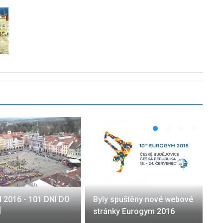
2016 - 101 DNÍ DO
Byly spuštěny nové webové
Í
stránky Eurogym 2016