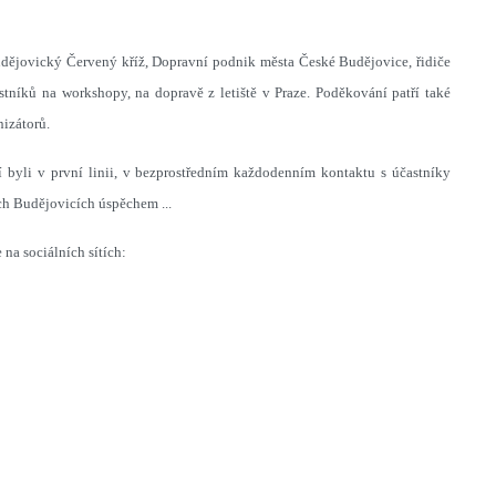
dějovický Červený kříž, Dopravní podnik města České Budějovice, řidiče
stníků na workshopy, na dopravě z letiště v Praze. Poděkování patří také
izátorů.
 byli v první linii, v bezprostředním každodenním kontaktu s účastníky
h Budějovicích úspěchem ...
 na sociálních sítích: