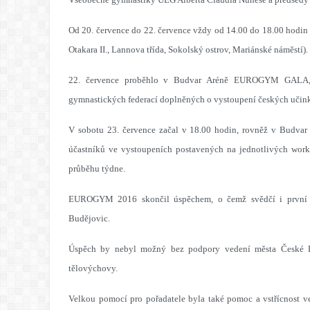
Od 20. července do 22. července vždy od 14.00 do 18.00 hodin 
Otakara II., Lannova třída, Sokolský ostrov, Mariánské náměstí).
22. července proběhlo v Budvar Aréně EUROGYM GALA, kte
gymnastických federací doplněných o vystoupení českých učink
V sobotu 23. července začal v 18.00 hodin, rovněž v Budvar A
účastníků ve vystoupeních postavených na jednotlivých works
průběhu týdne.
EUROGYM 2016 skončil úspěchem, o čemž svědčí i první o
Budějovic.
Úspěch by nebyl možný bez podpory vedení města České Bud
tělovýchovy.
Velkou pomocí pro pořadatele byla také pomoc a vstřícnost ve