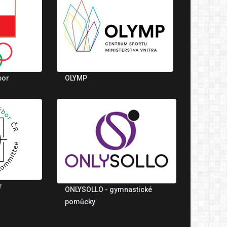
bor
OLYMP
r
ONLYSOLLO - gymnastické
pomůcky