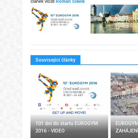
článek vložil
Roman Slavík
Související články
iální
101 dní do startu EUROGYM
EUROGYM 
2016 - VIDEO
ZAHÁJEN