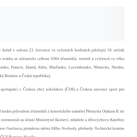
réně v sobotu 23. července ve večerních hodinách jubilejní 10. ročník
vátku se zúčastnilo celkem 3584 účastníků, trenérů a cvičenců ve věku
nsko, Francie, Island, Itálie, Maďarsko, Lucembursko, Německo, Norsko,
ká Británie a Česká republika).
 spolupráci s Českou obci sokolskou (ČOS) a Českou asociací sport pro
hodin průvodem účastníků z historického náměstí Přemysla Otakara II. do
ceremoniál za účasti Ministryně školství, mládeže a tělovýchovy Kateřiny
se Guelzeca, primátora města Jiřího Svobody, předsedy Technické komise
dy ČGF Romana Slavíka.