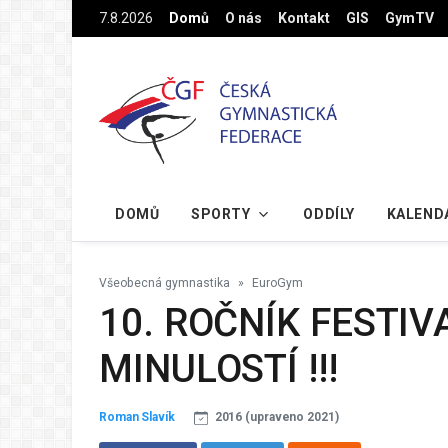
Na hlavní obsah
7.8.2026
Domů
O nás
Kontakt
GIS
GymTV
DOMŮ
SPORTY
ODDÍLY
KALEND
Všeobecná gymnastika
EuroGym
10. ROČNÍK FESTIV
MINULOSTÍ !!!
Roman Slavík
2016 (upraveno 2021)