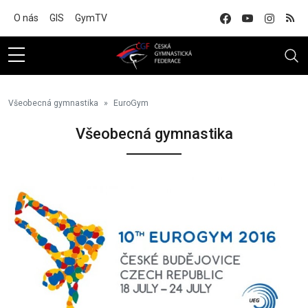
Na hlavní obsah
O nás
GIS
GymTV
Všeobecná gymnastika
EuroGym
Všeobecná gymnastika