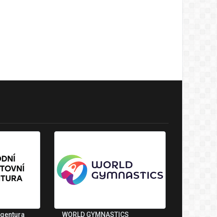
agentura
WORLD GYMNASTICS