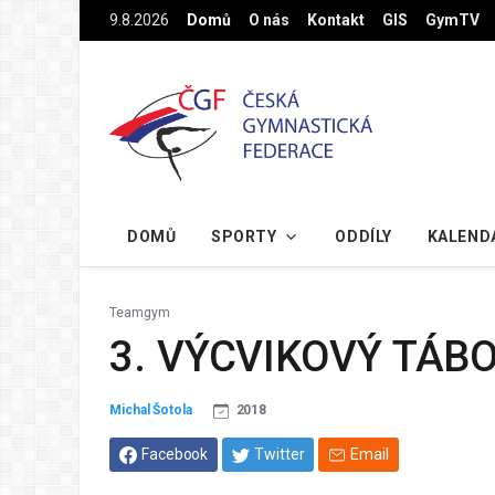
Na hlavní obsah
9.8.2026
Domů
O nás
Kontakt
GIS
GymTV
DOMŮ
SPORTY
ODDÍLY
KALEND
Teamgym
3. VÝCVIKOVÝ TÁ
Michal Šotola
2018
Facebook
Twitter
Email