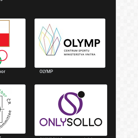
bor
OLYMP
r