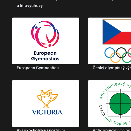
a tělovýchovy
European Gymnastics
Český olympiský vý
Vysokoškolské sportovní
Antidopingový výbo