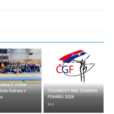
stila 2. ročník
sta Ostravy v
TECHNICKÝ ŘÁD ČESKÉHO
u
POHÁRU 2026
26.3.