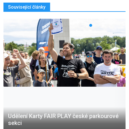
Související články
Udělení Karty FAIR PLAY české parkourové
sekci