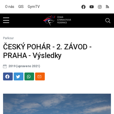
Na hlavní obsah
O nás
GIS
GymTV
Parkour
ČESKÝ POHÁR - 2. ZÁVOD -
PRAHA - Výsledky
2019 (upraveno 2021)