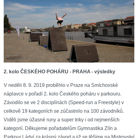
2. kolo ČESKÉHO POHÁRU - PRAHA - výsledky
V neděli 8. 9. 2019 proběhlo v Praze na Smíchovské
náplavce v pořadí 2. kolo Českého poháru v parkouru.
Závodilo se ve 2 disciplínách (Speed-run a Freestyle) v
celkově 19 kategoriích se zúčastnilo na 100 závodníků.
Viděli jsme úžasné runy a super triky i od nejmenších
kategorií. Děkujeme pořadatelům Gymnastika Zlín a
Parkour Ládví za krásný závod a již se těšíme na Mistrovství