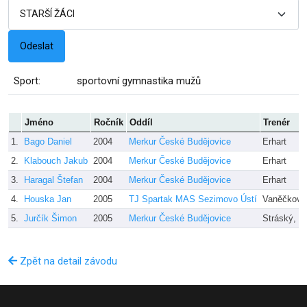
Sport:
sportovní gymnastika mužů
Jméno
Ročník
Oddíl
Trenér
1.
Bago Daniel
2004
Merkur České Budějovice
Erhart
2.
Klabouch Jakub
2004
Merkur České Budějovice
Erhart
3.
Haragal Štefan
2004
Merkur České Budějovice
Erhart
4.
Houska Jan
2005
TJ Spartak MAS Sezimovo Ústí
Vaněčková
5.
Jurčík Šimon
2005
Merkur České Budějovice
Stráský, Fil
Zpět na detail závodu