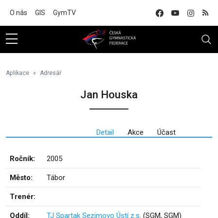
Na hlavní obsah
O nás
GIS
GymTV
Aplikace
Adresář
Jan Houska
Detail
Akce
Účast
Ročník:
2005
Město:
Tábor
Trenér:
Oddíl:
TJ Spartak Sezimovo Ústí z.s.
(SGM, SGM)