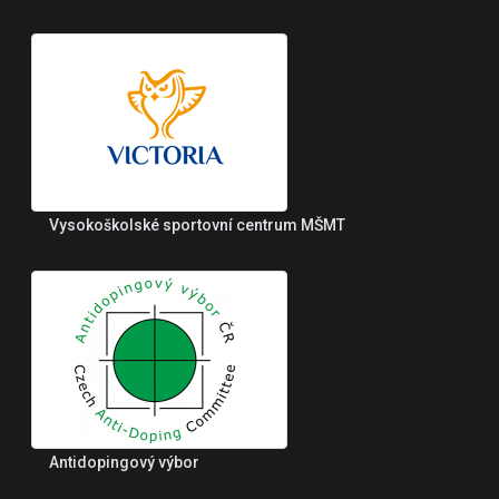
Vysokoškolské sportovní centrum MŠMT
Antidopingový výbor