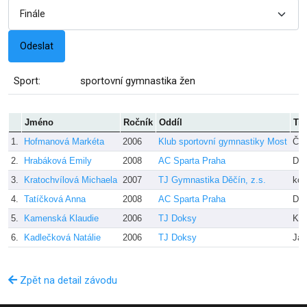
Sport:
sportovní gymnastika žen
Jméno
Ročník
Oddíl
Tre
1.
Hofmanová Markéta
2006
Klub sportovní gymnastiky Most
Čej
2.
Hrabáková Emily
2008
AC Sparta Praha
Dvo
3.
Kratochvílová Michaela
2007
TJ Gymnastika Děčín, z.s.
kol
4.
Tatíčková Anna
2008
AC Sparta Praha
Dvo
5.
Kamenská Klaudie
2006
TJ Doksy
Kli
6.
Kadlečková Natálie
2006
TJ Doksy
Jak
Zpět na detail závodu