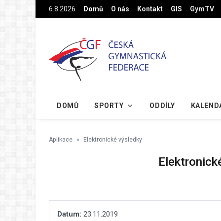
Na hlavní obsah
6.8.2026
Domů
O nás
Kontakt
GIS
GymTV
DOMŮ
SPORTY
ODDÍLY
KALEND
Aplikace
Elektronické výsledky
Elektronick
Datum:
23.11.2019