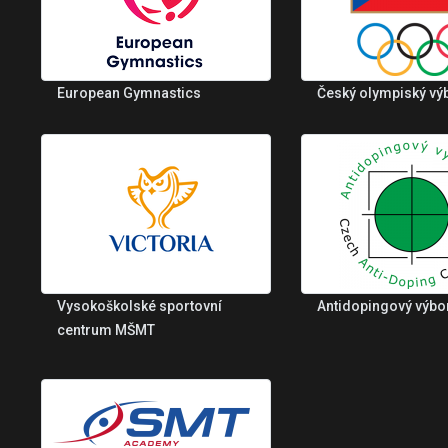
European Gymnastics
Český olympiský vý
Vysokoškolské sportovní
Antidopingový výbo
centrum MŠMT