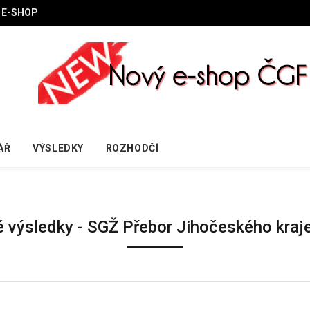
E-SHOP
ÁŘ
VÝSLEDKY
ROZHODČÍ
é výsledky - SGŽ Přebor Jihočeského kraj