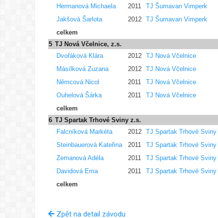
Hermanová Michaela
2011
TJ Šumavan Vimperk
Jakšová Šarlota
2012
TJ Šumavan Vimperk
celkem
5
TJ Nová Včelnice, z.s.
Dvořáková Klára
2012
TJ Nová Včelnice
Másílková Zuzana
2012
TJ Nová Včelnice
Němcová Nicol
2011
TJ Nová Včelnice
Ouhelová Šárka
2011
TJ Nová Včelnice
celkem
6
TJ Spartak Trhové Sviny z.s.
Falcníková Markéta
2012
TJ Spartak Trhové Sviny
Steinbauerová Kateřina
2011
TJ Spartak Trhové Sviny
Zemanová Adéla
2011
TJ Spartak Trhové Sviny
Davidová Ema
2011
TJ Spartak Trhové Sviny
celkem
Zpět na detail závodu