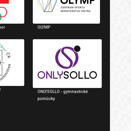
bor
OLYMP
r
ONLYSOLLO - gymnastické
pomůcky