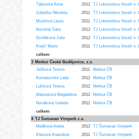
Táborská Anna
2012
TJ Lokomotiva Veselí n. 
Zubašku Nikoleta
2011
TJ Lokomotiva Veselí n. 
Musilová Laura
2011
TJ Lokomotiva Veselí n. 
Novotná Sára
2012
TJ Lokomotiva Veselí n. 
Dvořáková Julie
2012
TJ Lokomotiva Veselí n. 
Krejčí Marie
2011
TJ Lokomotiva Veselí n. 
celkem
3
Merkur České Budějovice, z.s.
Ježková Tereza
2011
Merkur ČB
Kornatovská Lada
2012
Merkur ČB
Lukšová Tereza
2012
Merkur ČB
Matoušová Magdaléna
2012
Merkur ČB
Nováková Isabela
2012
Merkur ČB
celkem
4
TJ Šumavan Vimperk z.s.
Medková Aneta
2012
TJ Šumavan Vimperk
Klasová Anastázie
2011
TJ Šumavan Vimperk