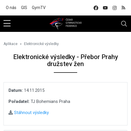
Na hlavní obsah
O nás
GIS
GymTV
Aplikace
Elektronické výsledky
Elektronické výsledky - Přebor Prahy
družstev žen
Datum:
14.11.2015
Pořadatel:
TJ Bohemians Praha
Stáhnout výsledky