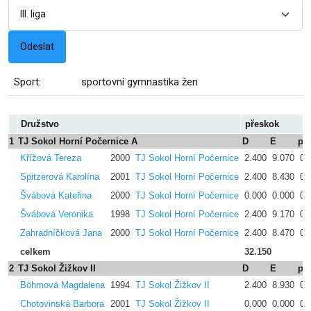
Sport:
sportovní gymnastika žen
Družstvo
přeskok
1
TJ Sokol Horní Počernice A
D
E
pe
Křížová Tereza
2000
TJ Sokol Horní Počernice
2.400
9.070
0.
Spitzerová Karolína
2001
TJ Sokol Horní Počernice
2.400
8.430
0.
Švábová Kateřina
2000
TJ Sokol Horní Počernice
0.000
0.000
0.
Švábová Veronika
1998
TJ Sokol Horní Počernice
2.400
9.170
0.
Zahradníčková Jana
2000
TJ Sokol Horní Počernice
2.400
8.470
0.
celkem
32.150
2
TJ Sokol Žižkov II
D
E
pe
Böhmová Magdalena
1994
TJ Sokol Žižkov II
2.400
8.930
0.
Chotovinská Barbora
2001
TJ Sokol Žižkov II
0.000
0.000
0.