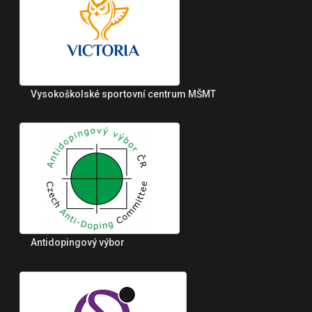
Vysokoškolské sportovní centrum MŠMT
Antidopingový výbor