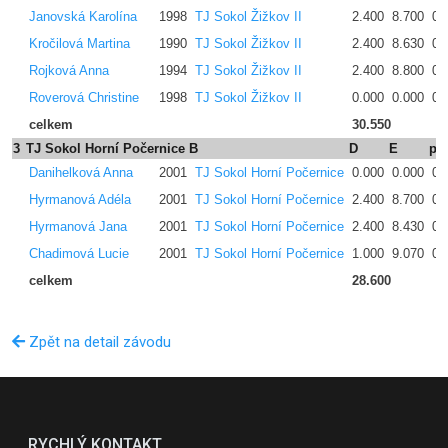
Janovská Karolína
1998
TJ Sokol Žižkov II
2.400
8.700
0.
Kročilová Martina
1990
TJ Sokol Žižkov II
2.400
8.630
0.
Rojková Anna
1994
TJ Sokol Žižkov II
2.400
8.800
0.
Roverová Christine
1998
TJ Sokol Žižkov II
0.000
0.000
0.
celkem
30.550
3
TJ Sokol Horní Počernice B
D
E
pe
Danihelková Anna
2001
TJ Sokol Horní Počernice
0.000
0.000
0.
Hyrmanová Adéla
2001
TJ Sokol Horní Počernice
2.400
8.700
0.
Hyrmanová Jana
2001
TJ Sokol Horní Počernice
2.400
8.430
0.
Chadimová Lucie
2001
TJ Sokol Horní Počernice
1.000
9.070
0.
celkem
28.600
Zpět na detail závodu
RYCHLÝ KONTAKT