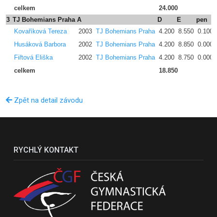
celkem
24.000
3
TJ Bohemians Praha A
D
E
pen
Kovaříková Tereza
2003
TJ Bohemians Praha
4.200
8.550
0.100
Husáková Barbora
2002
TJ Bohemians Praha
4.200
8.850
0.000
Fiřtová Eliška
2002
TJ Bohemians Praha
4.200
8.750
0.000
celkem
18.850
Zpět na detail závodu
RYCHLÝ KONTAKT