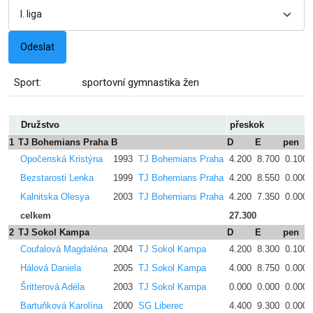
Sport:
sportovní gymnastika žen
Družstvo
přeskok
1
TJ Bohemians Praha B
D
E
pen
Opočenská Kristýna
1993
TJ Bohemians Praha
4.200
8.700
0.100
Bezstarosti Lenka
1999
TJ Bohemians Praha
4.200
8.550
0.000
Kalnitska Olesya
2003
TJ Bohemians Praha
4.200
7.350
0.000
celkem
27.300
2
TJ Sokol Kampa
D
E
pen
Coufalová Magdaléna
2004
TJ Sokol Kampa
4.200
8.300
0.100
Hálová Daniela
2005
TJ Sokol Kampa
4.000
8.750
0.000
Šritterová Adéla
2003
TJ Sokol Kampa
0.000
0.000
0.000
Bartuňková Karolína
2000
SG Liberec
4.400
9.300
0.000