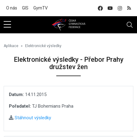
Na hlavní obsah
O nás
GIS
GymTV
Aplikace
Elektronické výsledky
Elektronické výsledky - Přebor Prahy
družstev žen
Datum:
14.11.2015
Pořadatel:
TJ Bohemians Praha
Stáhnout výsledky