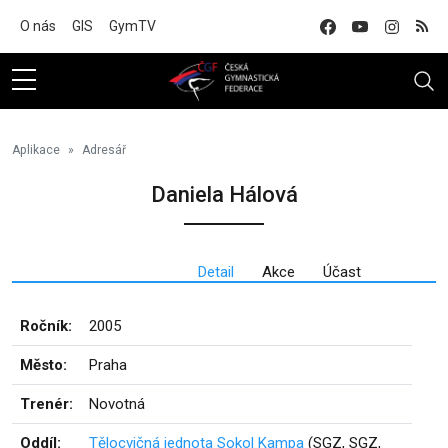
Na hlavní obsah
O nás
GIS
GymTV
Aplikace
Adresář
Daniela Hálová
Detail
Akce
Účast
Ročník:
2005
Město:
Praha
Trenér:
Novotná
Oddíl:
Tělocvičná jednota Sokol Kampa
(SGZ, SGZ,