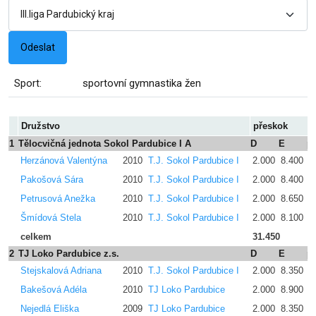
Sport:
sportovní gymnastika žen
Družstvo
přeskok
1
Tělocvičná jednota Sokol Pardubice I A
D
E
p
Herzánová Valentýna
2010
T.J. Sokol Pardubice I
2.000
8.400
0
Pakošová Sára
2010
T.J. Sokol Pardubice I
2.000
8.400
0
Petrusová Anežka
2010
T.J. Sokol Pardubice I
2.000
8.650
0
Šmídová Stela
2010
T.J. Sokol Pardubice I
2.000
8.100
0
celkem
31.450
2
TJ Loko Pardubice z.s.
D
E
p
Stejskalová Adriana
2010
T.J. Sokol Pardubice I
2.000
8.350
0
Bakešová Adéla
2010
TJ Loko Pardubice
2.000
8.900
0
Nejedlá Eliška
2009
TJ Loko Pardubice
2.000
8.350
0