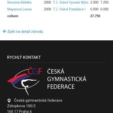
Novotná Alžběta
2006
T.J. Sokol Vysoké Mýto
2.000
7.250
0
Mayerová Leona
2009
T.J. Sokol Pardubice I
0.000
0.000
0
celkem
27.750
Zpět na detail závodu
RYCHLÝ KONTAKT
Česká gymnastická federace
Zátopkova 100/2
160 17 Praha 6