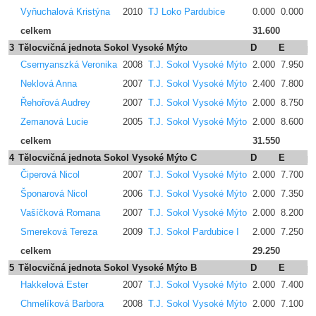
Vyňuchalová Kristýna
2010
TJ Loko Pardubice
0.000
0.000
0
celkem
31.600
3
Tělocvičná jednota Sokol Vysoké Mýto
D
E
p
Csernyanszká Veronika
2008
T.J. Sokol Vysoké Mýto
2.000
7.950
0
Neklová Anna
2007
T.J. Sokol Vysoké Mýto
2.400
7.800
0
Řehořová Audrey
2007
T.J. Sokol Vysoké Mýto
2.000
8.750
0
Zemanová Lucie
2005
T.J. Sokol Vysoké Mýto
2.000
8.600
0
celkem
31.550
4
Tělocvičná jednota Sokol Vysoké Mýto C
D
E
p
Čiperová Nicol
2007
T.J. Sokol Vysoké Mýto
2.000
7.700
0
Šponarová Nicol
2006
T.J. Sokol Vysoké Mýto
2.000
7.350
0
Vašíčková Romana
2007
T.J. Sokol Vysoké Mýto
2.000
8.200
0
Smereková Tereza
2009
T.J. Sokol Pardubice I
2.000
7.250
0
celkem
29.250
5
Tělocvičná jednota Sokol Vysoké Mýto B
D
E
p
Hakkelová Ester
2007
T.J. Sokol Vysoké Mýto
2.000
7.400
0
Chmelíková Barbora
2008
T.J. Sokol Vysoké Mýto
2.000
7.100
0