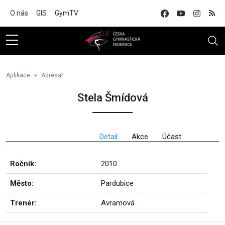
Na hlavní obsah
O nás
GIS
GymTV
Aplikace
Adresář
Stela Šmídová
Detail
Akce
Účast
Ročník:
2010
Město:
Pardubice
Trenér:
Avramová