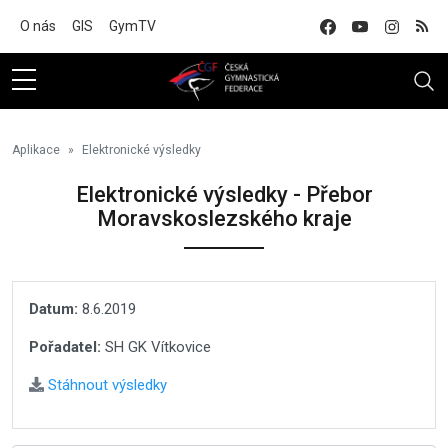
Na hlavní obsah
O nás
GIS
GymTV
Aplikace
Elektronické výsledky
Elektronické výsledky - Přebor
Moravskoslezského kraje
Datum:
8.6.2019
Pořadatel:
SH GK Vítkovice
Stáhnout výsledky