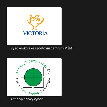
Vysokoškolské sportovní centrum MŠMT
Antidopingový výbor