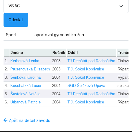
Sport:
sportovní gymnastika žen
Jméno
Ročník
Oddíl
Trenér
1.
Kerberová Lenka
2003
TJ Frenštát pod Radhoštěm
Fialová
2.
Prusenovská Elisabeth
2003
T.J. Sokol Kopřivnice
Rýparov
3.
Šenková Karolína
2004
T.J. Sokol Kopřivnice
Rýparov
4.
Koschatzká Lucie
2004
SGD Špičková-Opava
spickov
5.
Šustalová Natálie
2004
TJ Frenštát pod Radhoštěm
Fialová
6.
Urbanová Patricie
2004
T.J. Sokol Kopřivnice
Rýparov
Zpět na detail závodu